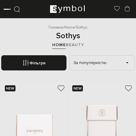
Головна
Home
Sothys
Sothys
HOME
BEAUTY
За популярністю
Фільтри
NEW
NEW