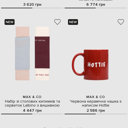
3 620 грн
6 774 грн
NEW
NEW
MAX & CO
MAX & CO
Набір зі столових килимків та
Червона керамічна чашка з
серветок Lalbino з вишивкою
написом Hottie
4 447 грн
2 586 грн