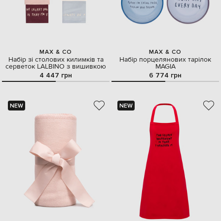
MAX & CO
MAX & CO
Набір зі столових килимків та
Набір порцелянових тарілок
серветок LALBINO з вишивкою
MAGIA
4 447 грн
6 774 грн
NEW
NEW