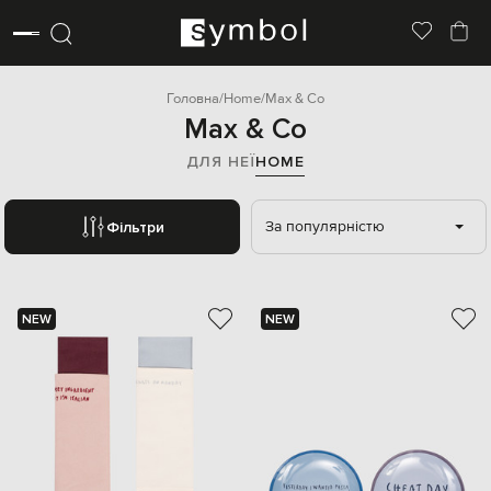
Головна
Home
Max & Co
Max & Co
ДЛЯ НЕЇ
HOME
За популярністю
Фільтри
NEW
NEW