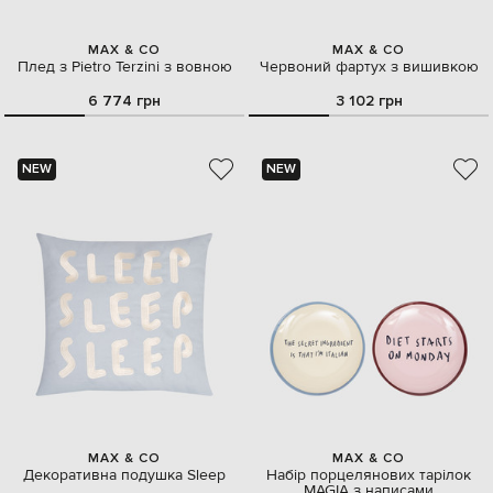
MAX & CO
MAX & CO
Плед з Pietro Terzini з вовною
Червоний фартух з вишивкою
6 774 грн
3 102 грн
NEW
NEW
MAX & CO
MAX & CO
Декоративна подушка Sleep
Набір порцелянових тарілок
MAGIA з написами