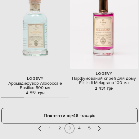
LOGEVY
Парфумований спрей для дому
LOGEVY
Elisir di Melagrana 100 мл
Аромадифузор Albicocca e
Basilico 500 мл
2 431 грн
4 551 грн
Показати ще
48 товарів
1
2
3
4
5