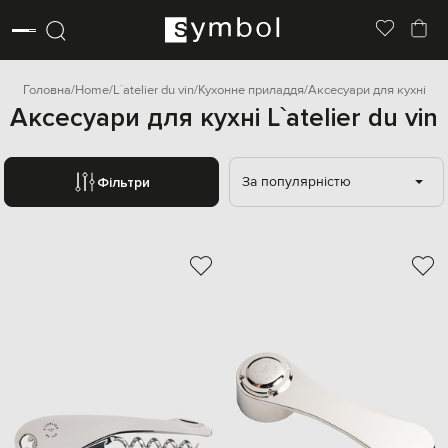
Головна
Home
L`atelier du vin
Кухонне приладдя
Аксесуари для кухні
Аксесуари для кухні L`atelier du vin
За популярністю
Фільтри