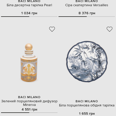
BACI MILANO
BACI MILANO
Біла десертна тарілка Pearl
Сіра скатертина Versailles
1 034 грн
8 376 грн
BACI MILANO
Зелений порцеляновий дифузор
BACI MILANO
Minerva
Біла порцелянова обідня тарілка
4 551 грн
1 655 грн