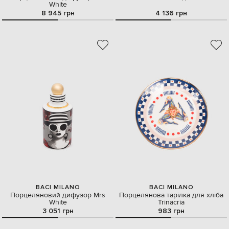
White
8 945 грн
4 136 грн
BACI MILANO
BACI MILANO
Порцеляновий дифузор Mrs
Порцелянова тарілка для хліба
White
Trinacria
3 051 грн
983 грн