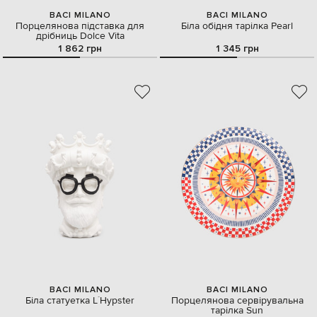
BACI MILANO
BACI MILANO
Порцелянова підставка для
Біла обідня тарілка Pearl
дрібниць Dolce Vita
1 862 грн
1 345 грн
BACI MILANO
BACI MILANO
Біла статуетка L`Hypster
Порцелянова сервірувальна
тарілка Sun