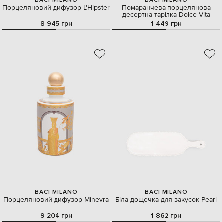
BACI MILANO
BACI MILANO
Порцеляновий дифузор L'Hipster
Помаранчева порцелянова
десертна тарілка Dolce Vita
8 945 грн
1 449 грн
BACI MILANO
BACI MILANO
Порцеляновий дифузор Minevra
Біла дощечка для закусок Pearl
9 204 грн
1 862 грн