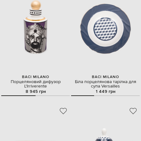
BACI MILANO
BACI MILANO
Порцеляновий дифузор
Біла порцелянова тарілка для
L'Irriverente
супа Versailles
8 945 грн
1 449 грн