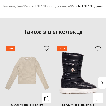
Головна
Дітям
Moncler ENFANT
Одяг
Джемпери
Moncler ENFANT Дитячий
Також з цієї колекції
- 39%
- 40%
MONCLER ENFANT
MONCLER ENFANT