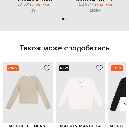
20 991
22 594
12 616 грн
13 546 грн
12Y
29
31
34
Також може сподобатись
- 39%
NEW
- 30%
MONCLER ENFANT
MAISON MARGIELA
MONCLE