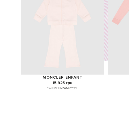
MONCLER ENFANT
15 925 грн
12-18M
18-24M
2Y
3Y