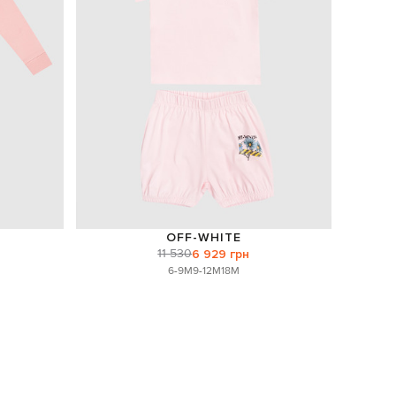
OFF-WHITE
11 530
6 929 грн
6-9M
9-12M
18M