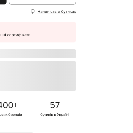
EUR
Наявність в бутиках
Denmark
€
EUR
Estonia
€
нні сертифікати
EUR
Finland
€
EUR
France
€
EUR
Germany
€
EUR
Greece
400
+
57
€
EUR
тових брендів
бутиків в Україні
Hungary
€
EUR