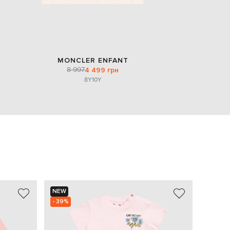
MONCLER ENFANT
8 997
4 499 грн
8Y
10Y
NEW
NEW
- 39%