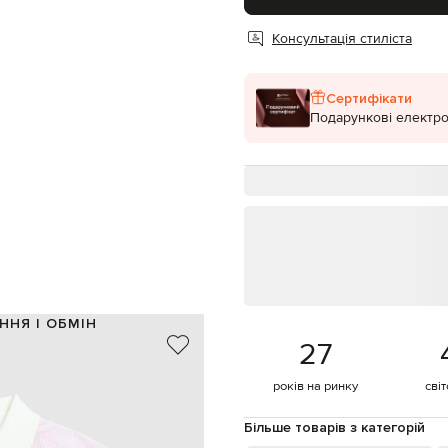
Консультація стиліста
Сертифікати
Подарункові електро
ННЯ І ОБМІН
27
за, 15% поліамід / 100% бавовна
Італія
років на ринку
сві
рожевий, білий
ка логотипа, мереживна тасьма
Більше товарів з категорій
ґудзики / еластичний пояс