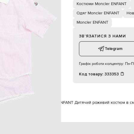
дві кишені в бокових швах
Костюми Moncler ENFANT
дівчинка
12
Одяг Moncler ENFANT
Нов
ручне прання
Moncler ENFANT
ЗВʼЯЗАТИСЯ З НАМИ
Telegram
Графік роботи колцентру:
Пн-Пт
Код товару:
333353
NFANT
Одяг
Костюми
Moncler ENFANT Дитячий рожевий костюм в с