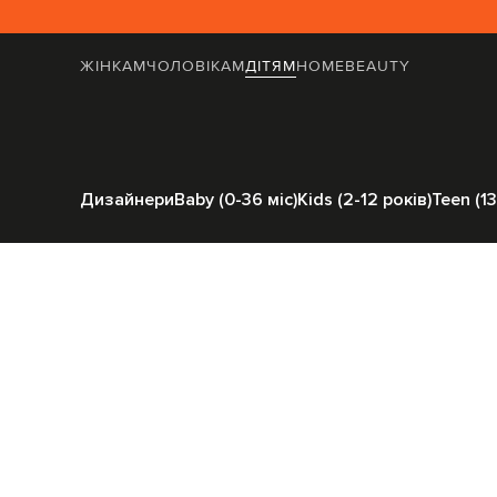
ЖІНКАМ
ЧОЛОВІКАМ
ДІТЯМ
HOME
BEAUTY
Головна
Дітям
Moncler E
Дизайнери
Baby (0-36 міс)
Kids (2-12 років)
Teen (13