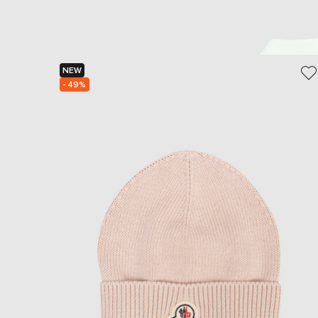
NEW
- 49%