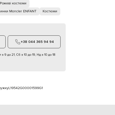
Italy
Рожеві костюми
€
инки Moncler ENFANT
Костюми
EUR
Latvia
€
EUR
Lithuania
€
+38 044 365 94 94
EUR
Luxembourg
€
 з 9 до 21, Сб з 10 до 19, Нд з 10 до 18
EUR
Netherlands
€
PLN
Poland
zł
мужку
L19542G00001599G1
EUR
Portugal
€
EUR
Romania
€