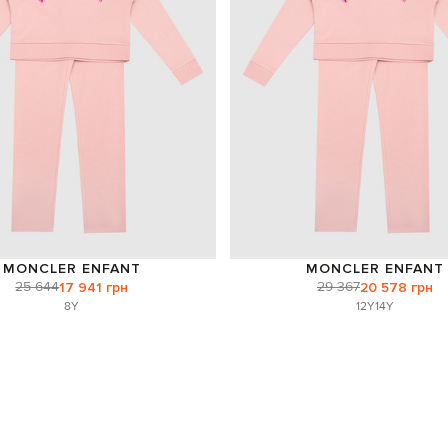
MONCLER ENFANT
MONCLER ENFANT
25 644
29 367
17 941 грн
20 578 грн
8Y
12Y
14Y