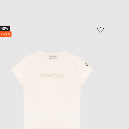
EUR
Slovakia
€
EUR
Slovenia
NEW
NEW
€
- 49%
- 49%
EUR
Spain
€
EUR
Sweden
€
UAH
Ukraine
₴
EUR
Other
€