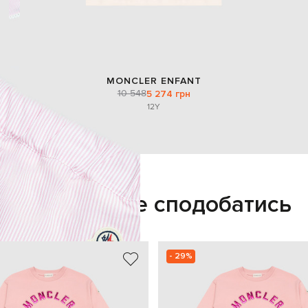
MONCLER ENFANT
10 548
5 274 грн
12Y
Також може сподобатись
- 29%