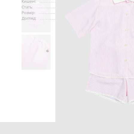
Кишені:
Стать:
Розмір:
Догляд:
Головна
Дітям
Moncler E