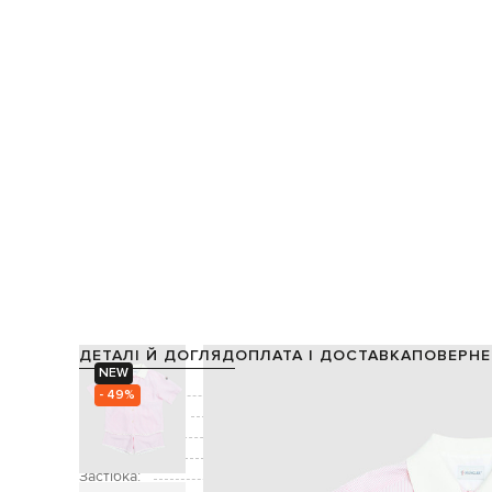
ДЕТАЛІ Й ДОГЛЯД
ОПЛАТА І ДОСТАВКА
ПОВЕРНЕ
NEW
Склад:
85% віско
- 49%
Виробництво:
Колір:
Декор:
візерунок смужка, нашив
Застібка: