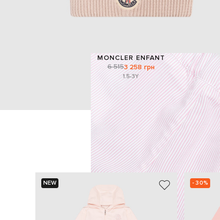
MONCLER ENFANT
6 515
3 258 грн
1.5-3Y
NEW
- 30%