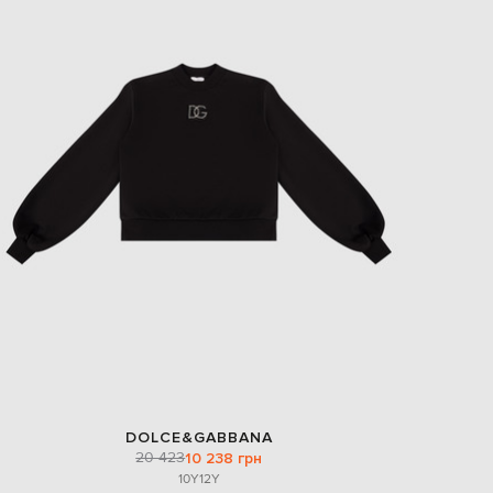
EUR
Slovakia
€
EUR
Slovenia
€
EUR
Spain
€
EUR
Sweden
€
UAH
Ukraine
₴
EUR
Other
€
DOLCE&GABBANA
20 423
10 238 грн
10Y
12Y