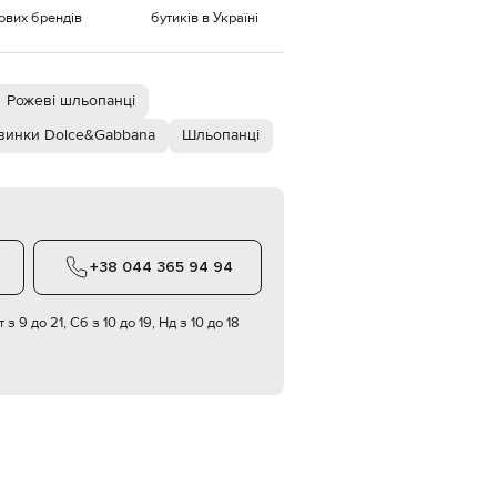
тових брендів
бутиків в Україні
EUR
Denmark
€
Рожеві шльопанці
EUR
Estonia
€
винки Dolce&Gabbana
Шльопанці
EUR
Finland
€
EUR
France
€
+38 044 365 94 94
EUR
Germany
€
 з 9 до 21, Сб з 10 до 19, Нд з 10 до 18
EUR
Greece
€
EUR
Hungary
€
EUR