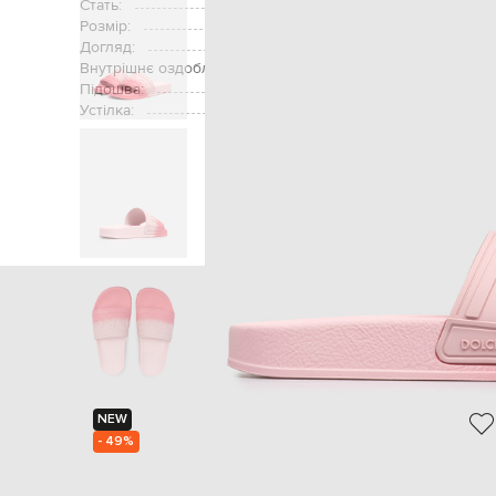
Стать:
Розмір:
Догляд:
Внутрішнє оздоблення:
Підошва:
Устілка:
Головна
Дітям
Dol
NEW
- 49%