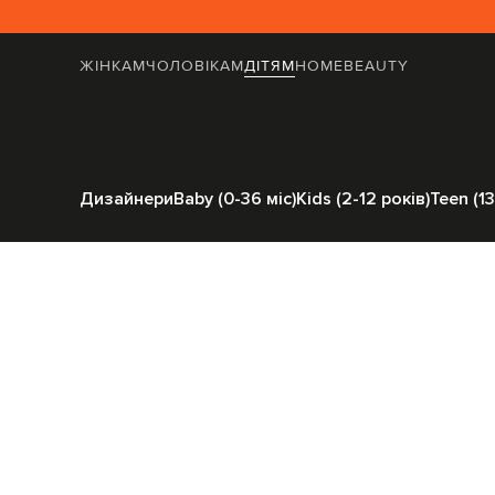
ЖІНКАМ
ЧОЛОВІКАМ
ДІТЯМ
HOME
BEAUTY
Головна
Дітям
Dol
Дизайнери
Baby (0-36 міс)
Kids (2-12 років)
Teen (13