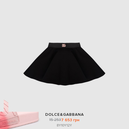
DOLCE&GABBANA
15 253
7 653 грн
8Y
10Y
12Y