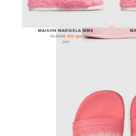
MAISON MARGIELA MM6
MA
12 202
6 102 грн
29
31