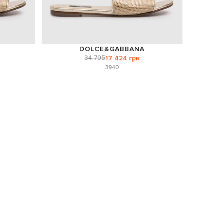
DOLCE&GABBANA
34 795
17 424 грн
39
40