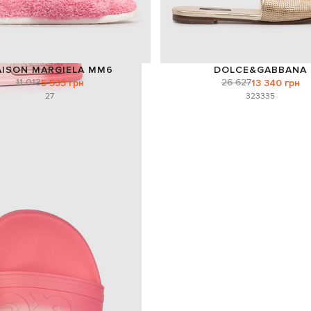
ISON MARGIELA MM6
DOLCE&GABBANA
11 013
26 627
5 533 грн
13 340 грн
27
32
33
35