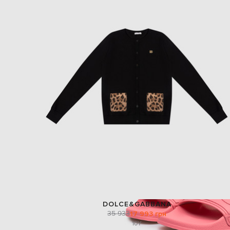
DOLCE&GABBANA
35 933
17 993 грн
10Y