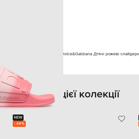
дівчинка
38
спеціалізована чистка
термопластичний поліуретан
гума
гума
ce&Gabbana
Взуття
Шльопанці
Dolce&Gabbana Дтячі рожеві слайдер
Також з цієї колекції
NEW
- 49%