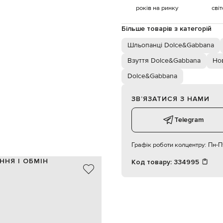
років на ринку
сві
Більше товарів з категорій
Шльопанці Dolce&Gabbana
Взуття Dolce&Gabbana
Но
Dolce&Gabbana
ЗВʼЯЗАТИСЯ З НАМИ
Telegram
Графік роботи колцентру:
Пн-Пт
ННЯ І ОБМІН
Код товару:
334995
термопластичний поліуретан
Італія
рожевий
1,5 см
рна монограма, ефект градієнта