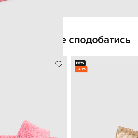
Також може сподобатись
NEW
- 49%