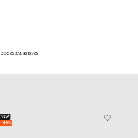
Italy
€
EUR
Latvia
€
EUR
Lithuania
€
EUR
и
DD0320A56313738
Luxembourg
€
EUR
Netherlands
€
PLN
Poland
zł
EUR
Portugal
€
NEW
NEW
- 49%
- 49%
EUR
Romania
€