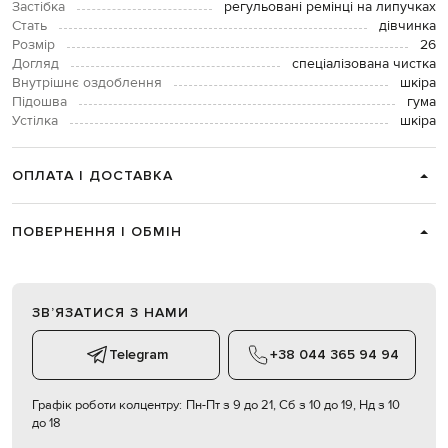
Застібка
регульовані ремінці на липучках
Стать
дівчинка
Розмір
26
Догляд
спеціалізована чистка
Внутрішнє оздоблення
шкіра
Підошва
гума
Устілка
шкіра
ОПЛАТА І ДОСТАВКА
ПОВЕРНЕННЯ І ОБМІН
ЗВʼЯЗАТИСЯ З НАМИ
Telegram
+38 044 365 94 94
Графік роботи колцентру:
Пн-Пт з 9 до 21, Сб з 10 до 19, Нд з 10
до 18