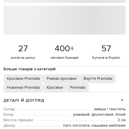
27
400
+
57
років на ринку
світових брендів
бутиків в Україні
Більше товарів з категорій
Кросівки Premiata
Рожеві кросівки
Взуття Premiata
Новинки Premiata
Кросівки
Premiata
ДЕТАЛІ Й ДОГЛЯД
Склад
замша / текстиль
Колір
рожевий, фіолетовий, білий
Висота підошви
3 см
Декор
патч логотипа, нашивка емблеми