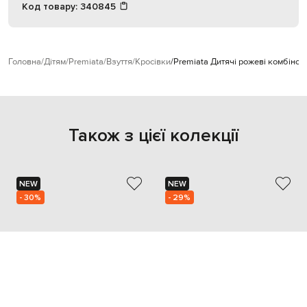
Код товару:
340845
Головна
Дітям
Premiata
Взуття
Кросівки
Premiata Дитячі рожеві комбінов
Також з цієї колекції
NEW
NEW
- 30%
- 29%