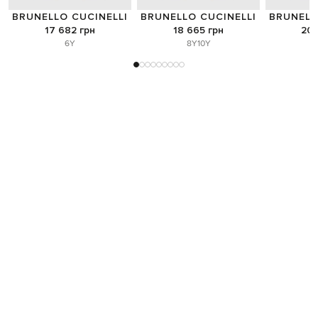
BRUNELLO CUCINELLI
BRUNELLO CUCINELLI
BRUNELL
17 682 грн
18 665 грн
20 
6Y
8Y
10Y
1