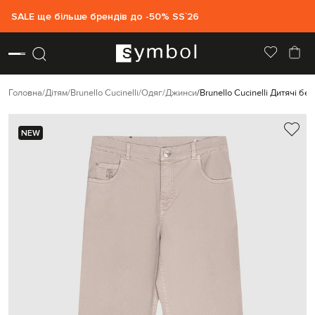
SALE ще більше брендів до -50% SS`26
Головна
Дітям
Brunello Cucinelli
Одяг
Джинси
Brunello Cucinelli Дитячі б
NEW