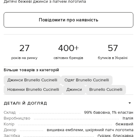
Дитячі бежеві джинси з патчем логотипа
Повідомити про наявність
27
400
+
57
років на ринку
світових брендів
бутиків в Україні
Більше товарів з категорій
Джинси Brunello Cucinelli
Одяг Brunello Cucinelli
Новинки Brunello Cucinelli
Джинси
Brunello Cucinelli
ДЕТАЛІ Й ДОГЛЯД
Склад
99% бавовна, 1% еластан
Виробництво
Італія
Колір
бежевий
Декор
вишивка емблеми, шкіряний патч логотипа
Застібка
ґудзик, блискавка