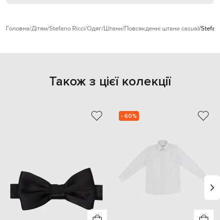
Головна
Дітям
Stefano Ricci
Одяг
Штани
Повсякденні штани casual
Stefan
Також з цієї колекції
- 60%