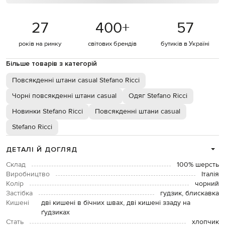
27
400
+
57
років на ринку
світових брендів
бутиків в Україні
Більше товарів з категорій
Повсякденні штани casual Stefano Ricci
Чорні повсякденні штани casual
Одяг Stefano Ricci
Новинки Stefano Ricci
Повсякденні штани casual
Stefano Ricci
ДЕТАЛІ Й ДОГЛЯД
Склад
100% шерсть
Виробництво
Італія
Колір
чорний
Застібка
гудзик, блискавка
Кишені
дві кишені в бічних швах, дві кишені ззаду на
ґудзиках
Стать
хлопчик