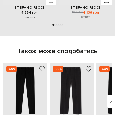
STEFANO RICCI
STEFANO RICCI
10 340
4 654 грн
4 136 грн
one size
6Y
10Y
Також може сподобатись
- 60%
- 60%
- 60%