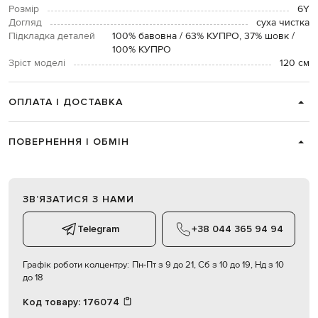
Розмір
6Y
Догляд
суха чистка
Підкладка деталей
100% бавовна / 63% КУПРО, 37% шовк /
100% КУПРО
Зріст моделі
120 см
ОПЛАТА І ДОСТАВКА
ПОВЕРНЕННЯ І ОБМІН
ЗВʼЯЗАТИСЯ З НАМИ
Telegram
+38 044 365 94 94
Графік роботи колцентру:
Пн-Пт з 9 до 21, Сб з 10 до 19, Нд з 10
до 18
Код товару:
176074