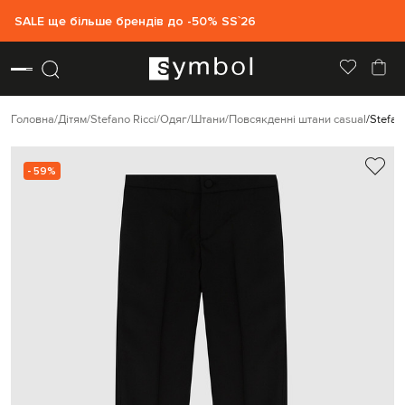
SALE ще більше брендів до -50% SS`26
Головна
Дітям
Stefano Ricci
Одяг
Штани
Повсякденні штани casual
Stefan
- 59%