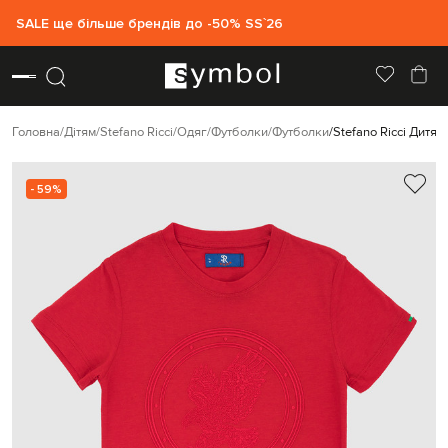
SALE ще більше брендів до -50% SS`26
Головна
Дітям
Stefano Ricci
Одяг
Футболки
Футболки
Stefano Ricci Дитя
- 59%