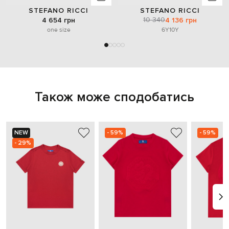
STEFANO RICCI
STEFANO RICCI
10 340
4 654 грн
4 136 грн
one size
6Y
10Y
Також може сподобатись
NEW
- 59%
- 59%
- 29%