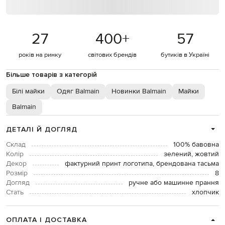
27
400
+
57
років на ринку
світових брендів
бутиків в Україні
Більше товарів з категорій
Білі майки
Одяг Balmain
Новинки Balmain
Майки
Balmain
ДЕТАЛІ Й ДОГЛЯД
Склад
100% бавовна
Колір
зелений, жовтий
Декор
фактурний принт логотипа, брендована тасьма
Розмір
8
Догляд
ручне або машинне прання
Стать
хлопчик
ОПЛАТА І ДОСТАВКА