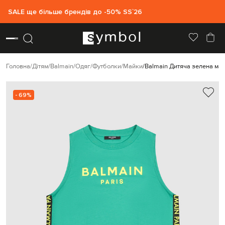
SALE ще більше брендів до -50% SS`26
Головна
Дітям
Balmain
Одяг
Футболки
Майки
Balmain Дитяча зелена ма
- 69%