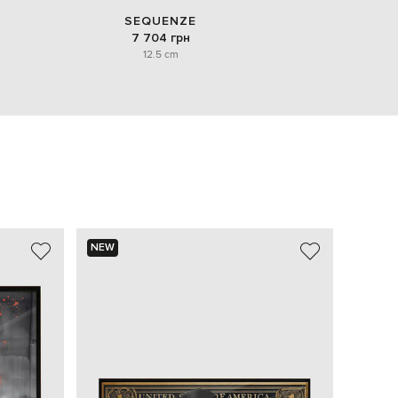
SEQUENZE
7 704 грн
12.5 cm
NEW
NEW