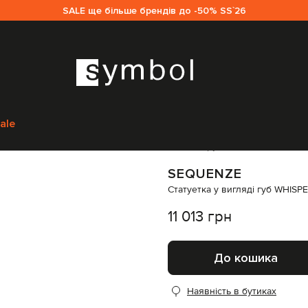
SALE ще більше брендів до -50% SS`26
nze
Предмети інтер'єру
Декор
Sequenze Cтатуетка у вигляді губ W
ale
Код товару:
318402
SEQUENZE
Cтатуетка у вигляді губ WHIS
11 013 грн
До кошика
Наявність в бутиках