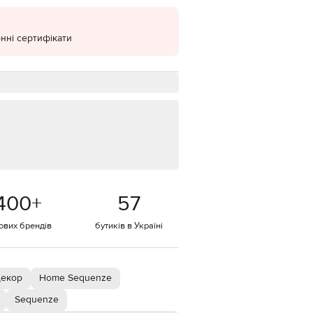
EUR
Denmark
€
нні сертифікати
EUR
Estonia
€
EUR
Finland
€
EUR
France
€
EUR
Germany
400
+
57
€
тових брендів
бутиків в Україні
EUR
Greece
€
EUR
Hungary
декор
Home Sequenze
€
Sequenze
EUR