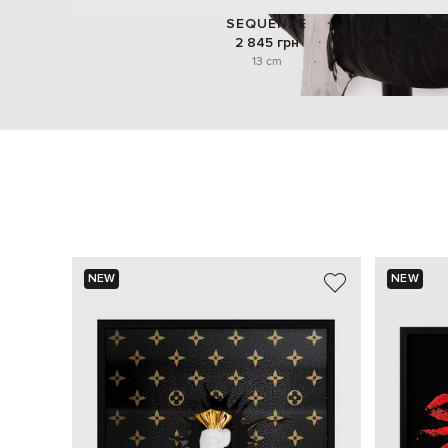
SEQUENZE
2 845 грн
13 cm
NEW
NEW