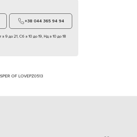
Italy
€
EUR
Latvia
+38 044 365 94 94
€
EUR
 з 9 до 21, Сб з 10 до 19, Нд з 10 до 18
Lithuania
€
EUR
Luxembourg
€
EUR
Netherlands
HISPER OF LOVE
PZ0513
€
PLN
Poland
zł
EUR
Portugal
€
EUR
Romania
€