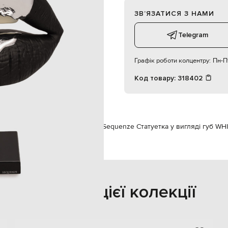
суха чистка
ЗВʼЯЗАТИСЯ З НАМИ
Telegram
Графік роботи колцентру:
Пн-Пт
Код товару:
318402
nze
Предмети інтер'єру
Декор
Sequenze Cтатуетка у вигляді губ W
Також з цієї колекції