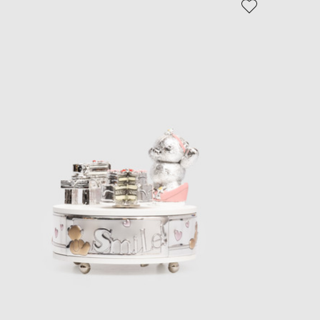
EUR
Slovakia
€
EUR
Slovenia
€
EUR
Spain
€
EUR
Sweden
€
UAH
Ukraine
₴
EUR
Other
€