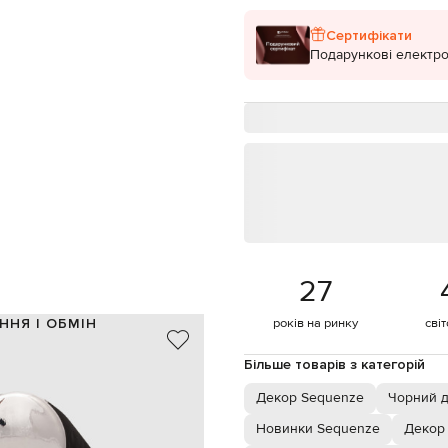
Сертифікати
Подарункові електро
27
ННЯ І ОБМІН
років на ринку
сві
рошок / металізоване покриття
Більше товарів з категорій
Італія
чорний, сріблястий, білий
Декор Sequenze
Чорний 
я матової та блискучої текстур
Новинки Sequenze
Декор
висота 27 см, ширина - 23 см