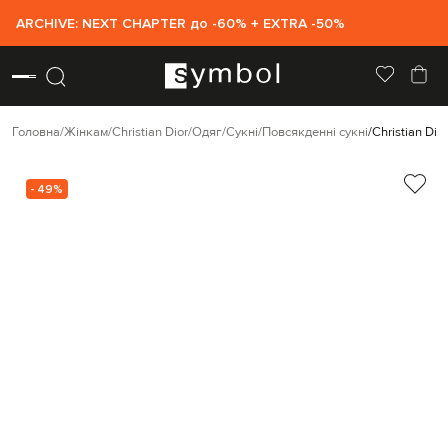
ARCHIVE: NEXT CHAPTER до -60% + EXTRA -50%
Головна
Жінкам
Christian Dior
Одяг
Сукні
Повсякденні сукні
Christian Di
- 49%