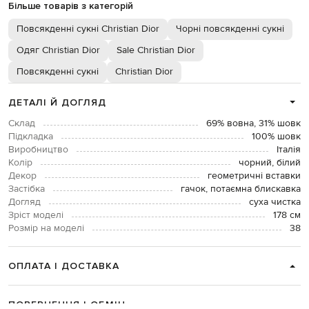
Більше товарів з категорій
Повсякденні сукні Christian Dior
Чорні повсякденні сукні
Одяг Christian Dior
Sale Christian Dior
Повсякденні сукні
Christian Dior
ДЕТАЛІ Й ДОГЛЯД
Склад
69% вовна, 31% шовк
Підкладка
100% шовк
Виробництво
Італія
Колір
чорний, білий
Декор
геометричні вставки
Застібка
гачок, потаємна блискавка
Догляд
суха чистка
Зріст моделі
178 см
Розмір на моделі
38
ОПЛАТА І ДОСТАВКА
ПОВЕРНЕННЯ І ОБМІН