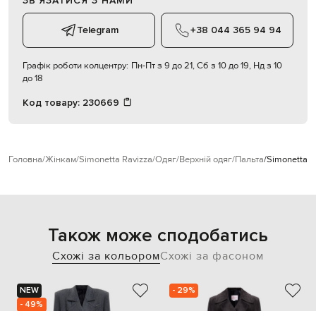
ЗВʼЯЗАТИСЯ З НАМИ
Telegram
+38 044 365 94 94
Графік роботи колцентру:
Пн-Пт з 9 до 21, Сб з 10 до 19, Нд з 10
до 18
Код товару:
230669
Головна
Жінкам
Simonetta Ravizza
Одяг
Верхній одяг
Пальта
Simonetta R
Також може сподобатись
Схожі за кольором
Схожі за фасоном
NEW
- 29%
- 49%