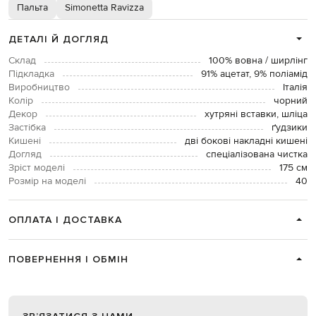
Пальта
Simonetta Ravizza
ДЕТАЛІ Й ДОГЛЯД
Склад
100% вовна / ширлінг
Підкладка
91% ацетат, 9% поліамід
Виробництво
Італія
Колір
чорний
Декор
хутряні вставки, шліца
Застібка
ґудзики
Кишені
дві бокові накладні кишені
Догляд
спеціалізована чистка
Зріст моделі
175 см
Розмір на моделі
40
ОПЛАТА І ДОСТАВКА
ПОВЕРНЕННЯ І ОБМІН