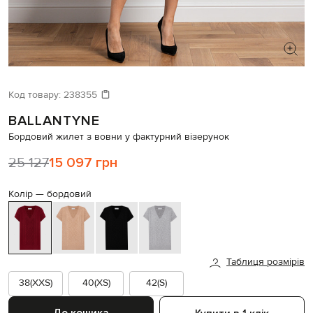
ШУКАЄТЕ НОВИЙ ОБРАЗ?
Давайте підберемо щось ще
Код товару:
238355
BALLANTYNE
Схожі товари
Бордовий жилет з вовни у фактурний візерунок
25 127
15 097 грн
Колір —
бордовий
Таблиця розмірів
38(XXS)
40(XS)
42(S)