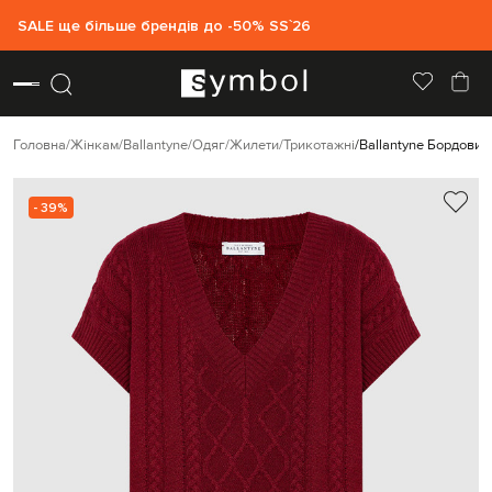
SALE ще більше брендів до -50% SS`26
Головна
Жінкам
Ballantyne
Одяг
Жилети
Трикотажні
Ballantyne Бордовий
- 39%