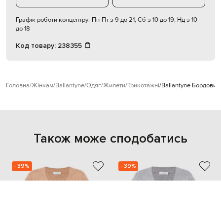
Графік роботи колцентру:
Пн-Пт з 9 до 21, Сб з 10 до 19, Нд з 10
до 18
Код товару:
238355
Головна
Жінкам
Ballantyne
Одяг
Жилети
Трикотажні
Ballantyne Бордовий
Також може сподобатись
- 39%
- 39%