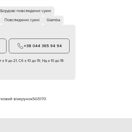
Italy
€
Бордові повсякденні сукні
EUR
Latvia
Повсякденні сукні
Giamba
€
EUR
Lithuania
€
+38 044 365 94 94
EUR
Luxembourg
€
 з 9 до 21, Сб з 10 до 19, Нд з 10 до 18
EUR
Netherlands
€
PLN
Poland
zł
тковий візерунок
SG5170
EUR
Portugal
€
EUR
Romania
€