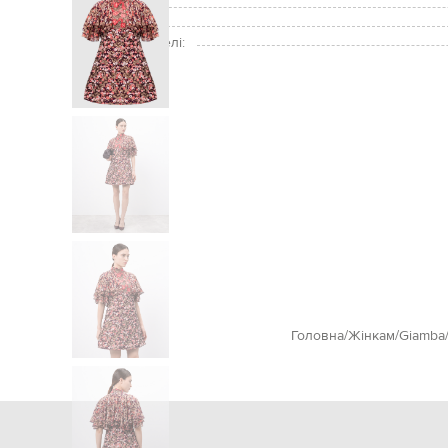
Догляд:
Зріст моделі:
Розмір на моделі:
Головна
Жінкам
Giamba