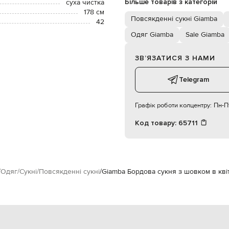
Більше товарів з категорій
суха чистка
178 см
Повсякденні сукні Giamba
42
Одяг Giamba
Sale Giamba
ЗВʼЯЗАТИСЯ З НАМИ
Telegram
Графік роботи колцентру:
Пн-Пт
Код товару:
65711
Одяг
Сукні
Повсякденні сукні
Giamba Бордова сукня з шовком в кві