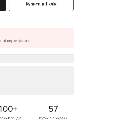
Купити в 1 клік
EUR
Denmark
€
EUR
Estonia
€
нні сертифікати
EUR
Finland
€
EUR
France
€
EUR
Germany
€
EUR
Greece
€
400
+
57
EUR
Hungary
€
тових брендів
бутиків в Україні
EUR