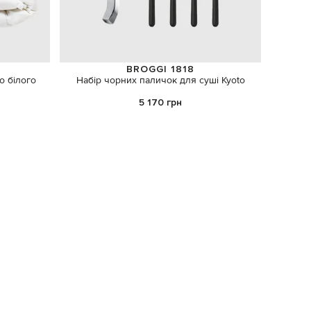
BROGGI 1818
o білого
Набір чорних паличок для суші Kyoto
Рожева
5 170 грн