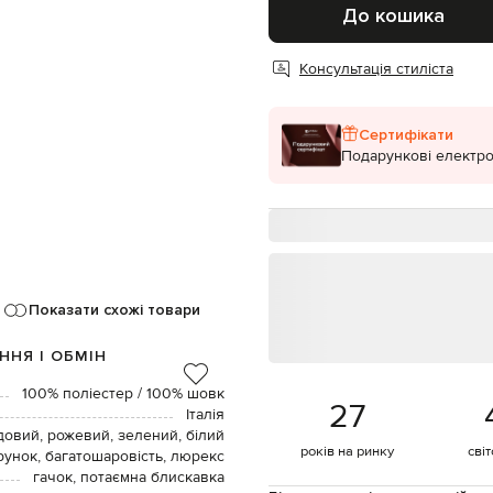
До кошика
Консультація стиліста
Сертифікати
Подарункові електро
Показати схожі товари
ННЯ І ОБМІН
100% поліестер / 100% шовк
27
Італія
довий, рожевий, зелений, білий
років на ринку
сві
рунок, багатошаровість, люрекс
гачок, потаємна блискавка