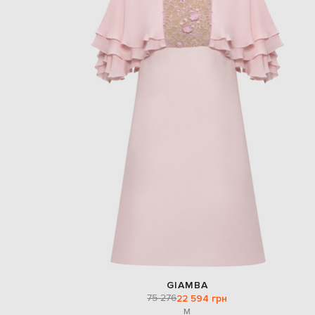
GIAMBA
75 276
22 594 грн
M