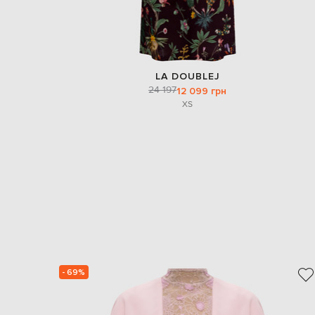
LA DOUBLEJ
24 197
12 099 грн
XS
- 69%