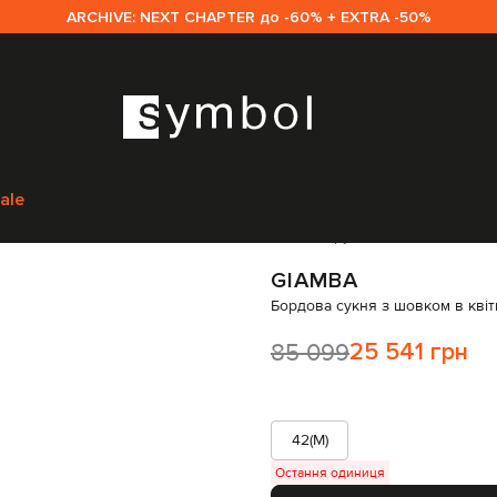
ARCHIVE: NEXT CHAPTER до -60% + EXTRA -50%
Одяг
Сукні
Повсякденні сукні
Giamba Бордова сукня з шовком в кві
ale
Код товару:
65711
GIAMBA
Бордова сукня з шовком в квіт
85 099
25 541 грн
42(M)
Остання одиниця