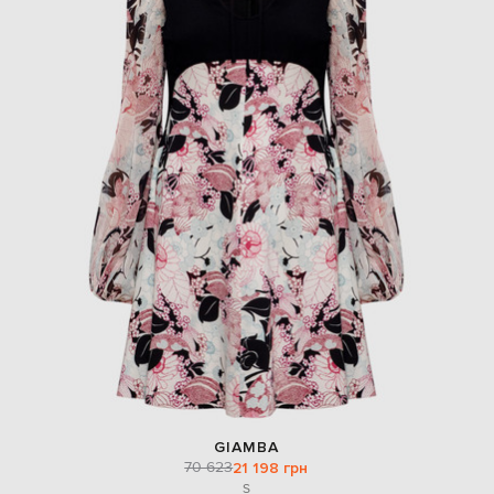
GIAMBA
70 623
21 198 грн
S