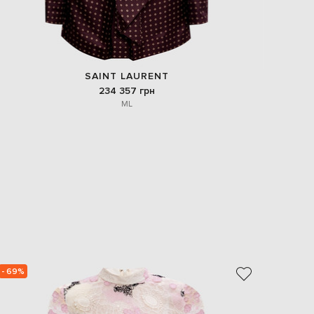
SAINT LAURENT
234 357 грн
M
L
- 69%
- 69%