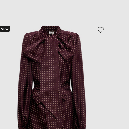
EUR
Slovakia
€
EUR
Slovenia
NEW
NEW
€
- 50%
EUR
Spain
€
EUR
Sweden
€
UAH
Ukraine
₴
EUR
Other
€