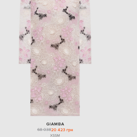
GIAMBA
68 038
20 423 грн
XS
S
M