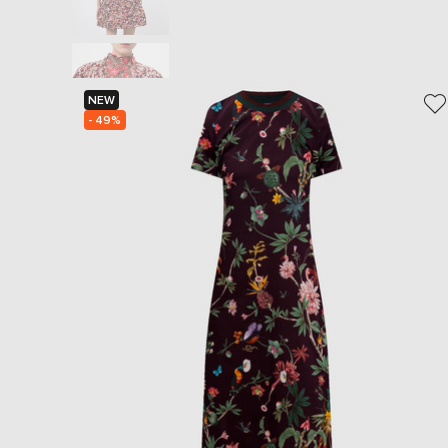
NEW
- 49%