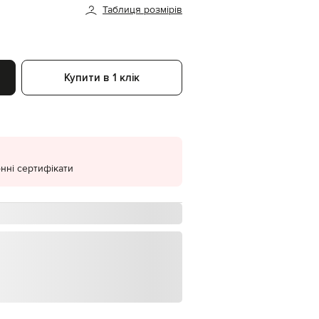
Таблиця розмірів
EUR
Denmark
€
EUR
Estonia
Купити в 1 клік
€
EUR
Finland
€
EUR
France
€
нні сертифікати
EUR
Germany
€
EUR
Greece
€
EUR
Hungary
€
EUR