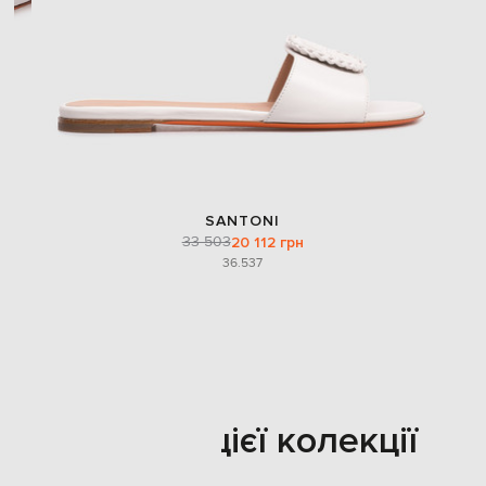
SANTONI
33 503
20 112 грн
36.5
37
Також з цієї колекції