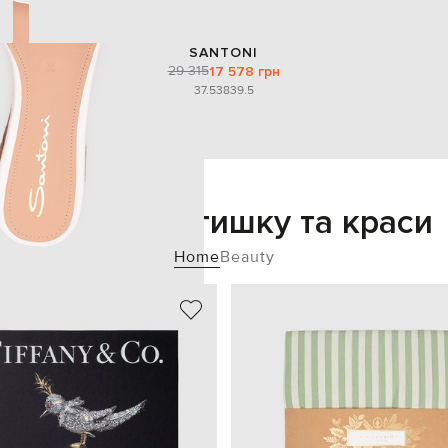
SANTONI
29 315
17 578 грн
37.5
38
39.5
Додайте затишку та краси
Home
Beauty