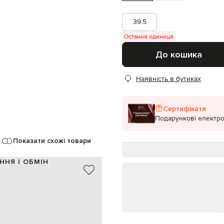
39.5
Остання одиниця
До кошика
Наявність в бутиках
Сертифікати
Подарункові електро
Показати схожі товари
ННЯ І ОБМІН
шкіра
Італія
білий
1 см
0,5 см