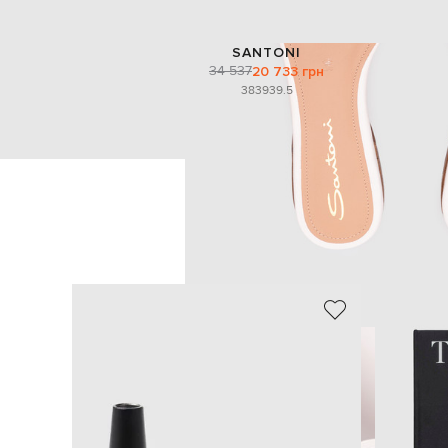
SANTONI
34 537
20 733 грн
38
39
39.5