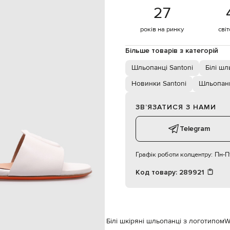
яжки з принтом логотипа в тон
27
39,5
спеціалізована чистка
років на ринку
сві
шкіра
шкіра
Більше товарів з категорій
шкіра
Шльопанці Santoni
Білі шл
Новинки Santoni
Шльопан
ЗВʼЯЗАТИСЯ З НАМИ
Telegram
Графік роботи колцентру:
Пн-Пт
Код товару:
289921
ntoni
Взуття
Шльопанці
Santoni Білі шкіряні шльопанці з логотипом
W