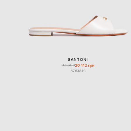
SANTONI
33 503
20 112 грн
37.5
38
40