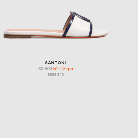
SANTONI
33 503
20 112 грн
39
39.5
40