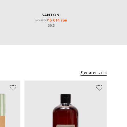
SANTONI
26 058
15 614 грн
39.5
Дивитись всі