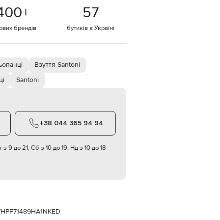
Italy
400
+
57
€
EUR
тових брендів
бутиків в Україні
Latvia
€
EUR
Lithuania
ьопанці
Взуття Santoni
€
ці
Santoni
EUR
Luxembourg
€
EUR
Netherlands
+38 044 365 94 94
€
PLN
 з 9 до 21, Сб з 10 до 19, Нд з 10 до 18
Poland
zł
EUR
Portugal
€
EUR
Romania
HPF71489HA1NKED
€