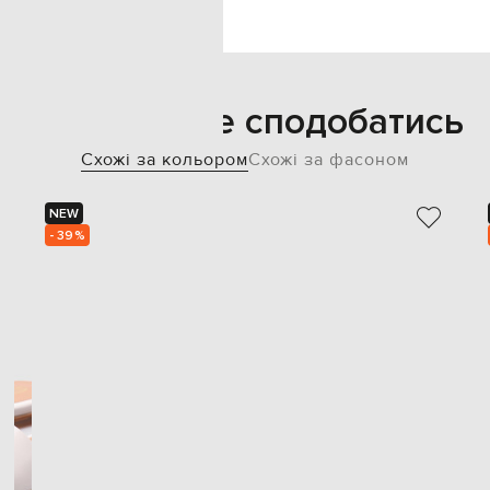
Також може сподобатись
Схожі за кольором
Схожі за фасоном
NEW
- 39%