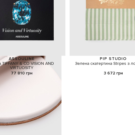
ASSOULINE
PIP STUDIO
а TIFFANY & CO VISION AND
Зелена скатертина Stripes з л
VIRTUOSITY
77 810 грн
3 672 грн