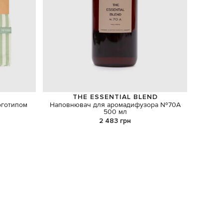
THE ESSENTIAL BLEND
оготипом
Наповнювач для аромадифузора №70А
дозато
500 мл
2 483 грн