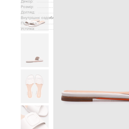
Декор:
фактурний елемент у вигляді пр
Розмір:
Догляд:
Внутрішнє оздоблення:
Підошва:
Устілка:
Головна
Жінкам
Sa