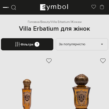
Головна
Beauty
Villa Erbatium
Жінкам
Villa Erbatium для жінок
За популярністю
Фільтри
1