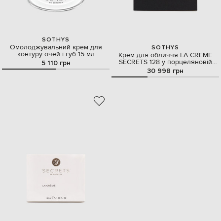
SOTHYS
Омолоджувальний крем для
SOTHYS
контуру очей і губ 15 мл
Крем для обличчя LA CREME
SECRETS 128 у порцеляновій
5 110 грн
ємності 50 мл
30 998 грн