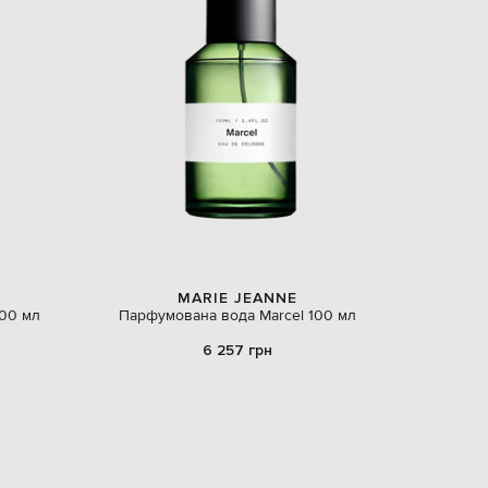
Slovakia
€
EUR
Slovenia
€
EUR
Spain
€
EUR
Sweden
€
UAH
Ukraine
₴
MARIE JEANNE
EUR
100 мл
Парфумована вода Marcel 100 мл
Other
€
6 257 грн