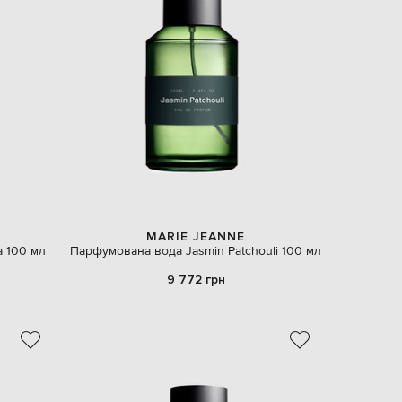
EUR
Latvia
€
EUR
Lithuania
€
EUR
Luxembourg
€
EUR
Netherlands
€
PLN
MARIE JEANNE
Poland
 100 мл
Парфумована вода Jasmin Patchouli 100 мл
zł
9 772 грн
EUR
Portugal
€
EUR
Romania
€
EUR