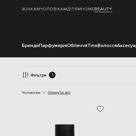
ЖІНКАМ
ЧОЛОВІКАМ
ДІТЯМ
HOME
BEAUTY
Бренди
Парфумерія
Обличчя
Тіло
Волосся
Аксесуа
Фільтри
1
Скинути всі
Чоловікам