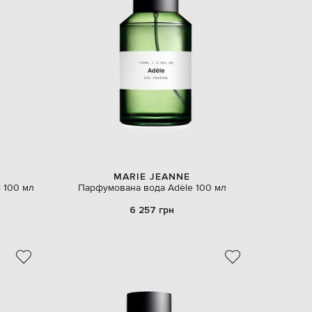
EUR
Denmark
€
EUR
Estonia
€
EUR
Finland
€
EUR
France
€
EUR
Germany
MARIE JEANNE
€
l 100 мл
Парфумована вода Adèle 100 мл
EUR
6 257 грн
Greece
€
EUR
Hungary
€
EUR
Italy
€