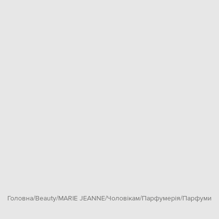
Головна
Beauty
MARIE JEANNE
Чоловікам
Парфумерія
Парфуми