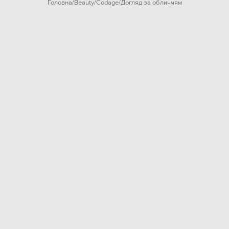
Головна
Beauty
Codage
Догляд за обличчям