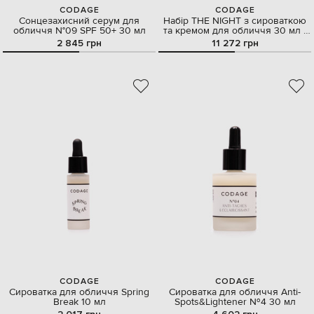
CODAGE
CODAGE
Сонцезахисний серум для
Набір THE NIGHT з сироваткою
обличчя N°09 SPF 50+ 30 мл
та кремом для обличчя 30 мл /
50 мл
2 845 грн
11 272 грн
CODAGE
CODAGE
Сироватка для обличчя Spring
Сироватка для обличчя Anti-
Break 10 мл
Spots&Lightener №4 30 мл