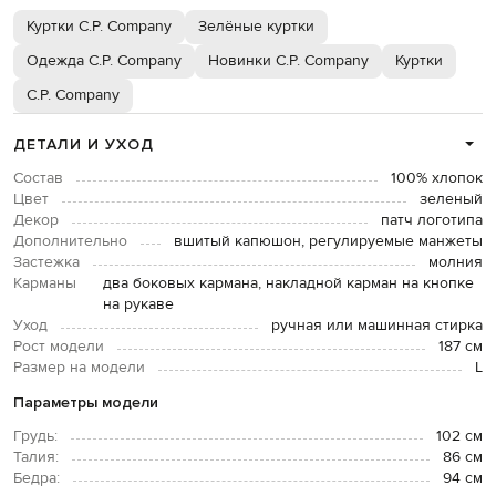
Куртки C.P. Company
Зелёные куртки
Одежда C.P. Company
Новинки C.P. Company
Куртки
C.P. Company
ДЕТАЛИ И УХОД
Состав
100% хлопок
Цвет
зеленый
Декор
патч логотипа
Дополнительно
вшитый капюшон, регулируемые манжеты
Застежка
молния
Карманы
два боковых кармана, накладной карман на кнопке
на рукаве
Уход
ручная или машинная стирка
Рост модели
187 см
Размер на модели
L
Параметры модели
Грудь:
102 см
Талия:
86 см
Бедра:
94 см