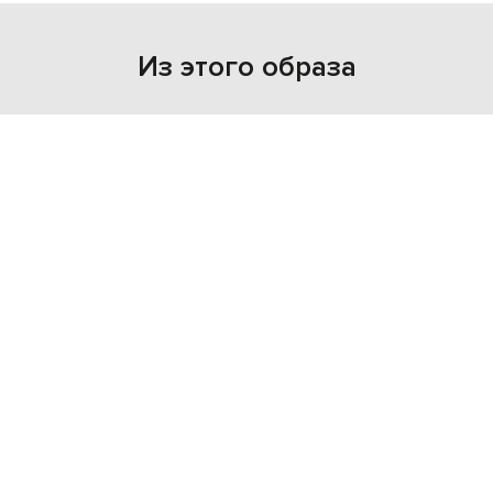
Из этого образа
NEW
NEW
- 29%
- 30%
C.P. COMPANY
C.P. COMPANY
22 491
13 236
15 770 грн
9 255 грн
M
L
XL
S
L
XL