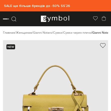
SALE ще більше брендів до -50% SS`26
Главная
Женщинам
Gianni Notaro
Сумки
Сумки через плечо
Gianni Nota
NEW