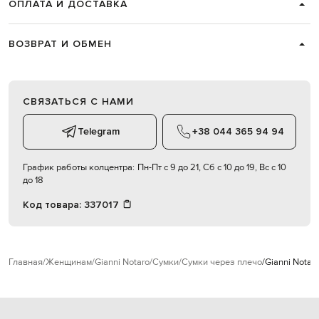
ОПЛАТА И ДОСТАВКА
ВОЗВРАТ И ОБМЕН
СВЯЗАТЬСЯ С НАМИ
Telegram
+38 044 365 94 94
График работы колцентра:
Пн-Пт с 9 до 21, Сб с 10 до 19, Вс с 10
до 18
Код товара:
337017
Главная
Женщинам
Gianni Notaro
Сумки
Сумки через плечо
Gianni Nota