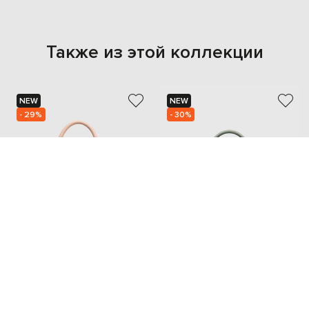
Также из этой коллекции
NEW
NEW
- 29%
- 30%
GIANNI NOTARO
GIANNI NOTARO
14 222
13 080
9 966 грн
9 135 грн
one size
one size