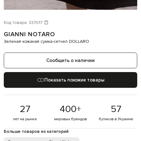
ИЩЕТЕ НОВЫЙ ОБРАЗ?
Давайте подберем что-то еще
Код товара:
337017
GIANNI NOTARO
Похожие товары
Зеленая кожаная сумка-сетчел DOLLARO
Сообщить о наличии
Показать похожие товары
27
400
+
57
лет на рынке
мировых брендов
бутиков в Украине
Больше товаров из категорий