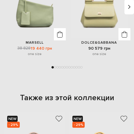
MARSELL
DOLCE&GABBANA
38 828
19 440 грн
90 579 грн
one size
one size
Также из этой коллекции
NEW
NEW
- 29%
- 29%