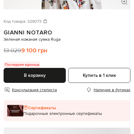
ИЩЕТЕ НОВЫЙ ОБРАЗ?
Давайте подберем что-то еще
Код товара:
329073
GIANNI NOTARO
Похожие товары
Зеленая кожаная сумка Ruga
13 029
9 100 грн
Последняя единица
В корзину
Купить в 1 клик
Консультация стилиста
Наличие в бутиках
Сертификаты
Подарочные электронные сертификаты