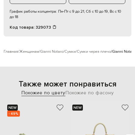
График работы колцентра:
Пн-Пт с 9 до 21, Сб с 10 до 19, Вс с 10
до 18
Код товара:
329073
Главная
Женщинам
Gianni Notaro
Сумки
Сумки через плечо
Gianni Notar
Также может понравиться
Похожие по цвету
Похожие по фасону
NEW
NEW
- 49%