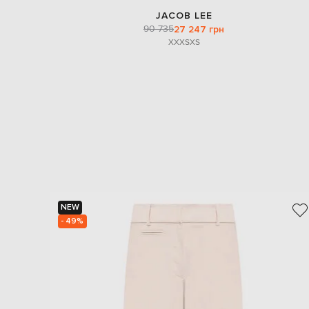
JACOB LEE
90 735
27 247 грн
XXXS
XS
NEW
- 49%