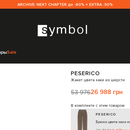
ARCHIVE: NEXT CHAPTER до -60% + EXTRA -50%
инам
Peserico
Одежда
Жакеты
Peserico Жакет цвета хаки из шерст
ары
Sale
Код товара:
321012
PESERICO
Жакет цвета хаки из шерсти
53 976
26 988 грн
В комплекте с этим товаром
PESERICO
Брюки цвета хаки и