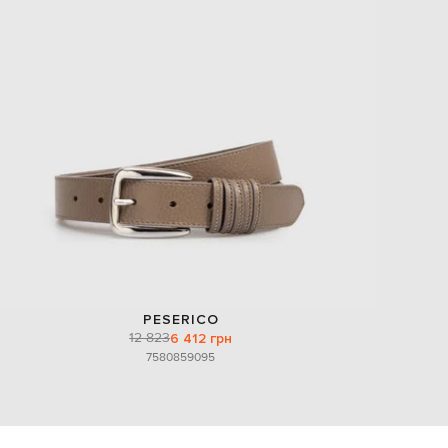
PESERICO
12 823
6 412 грн
75
80
85
90
95