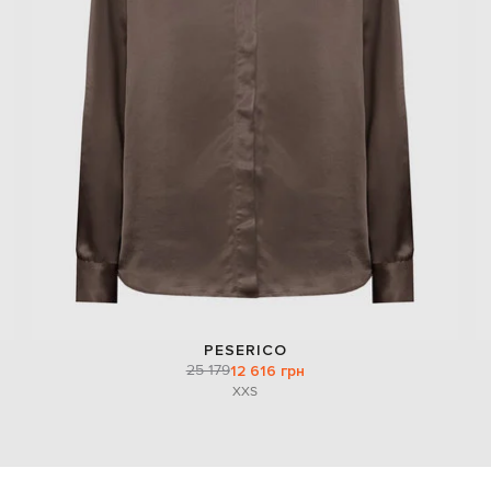
PESERICO
25 179
12 616 грн
XXS