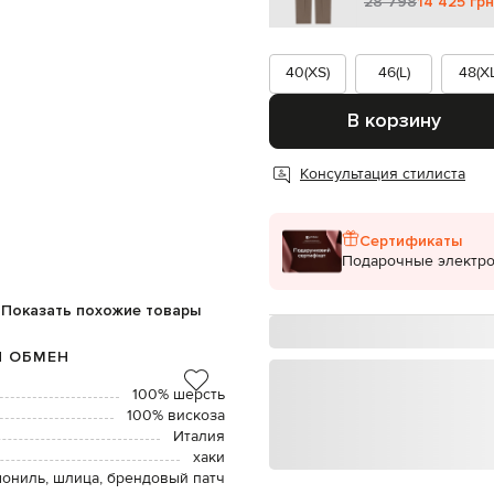
28 798
14 425 грн
40(XS)
46(L)
48(XL
В корзину
Консультация стилиста
Сертификаты
Подарочные электр
Показать похожие товары
И ОБМЕН
100% шерсть
100% вискоза
Италия
хаки
мониль, шлица, брендовый патч