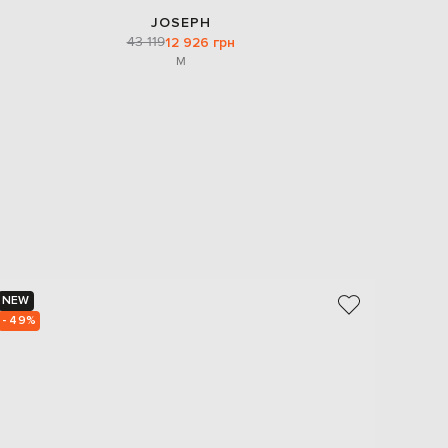
JOSEPH
43 119
12 926 грн
M
NEW
NEW
- 49%
- 49%