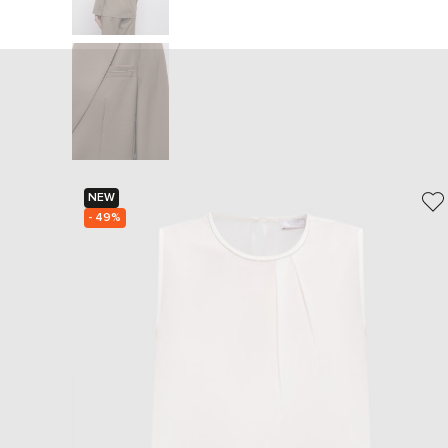
NEW
- 49%