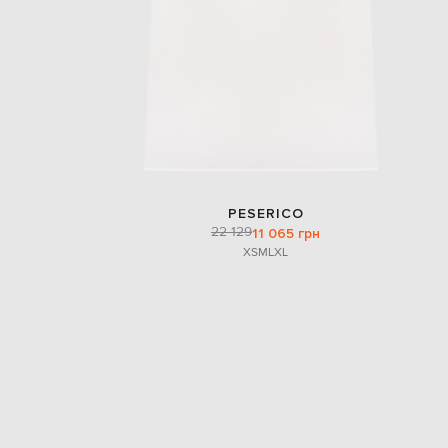
PESERICO
22 129
11 065 грн
XS
M
L
XL