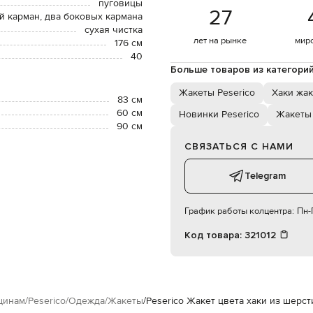
пуговицы
27
й карман, два боковых кармана
сухая чистка
лет на рынке
мир
176 см
40
Больше товаров из категори
Жакеты Peserico
Хаки жа
83 см
60 см
Новинки Peserico
Жакеты
90 см
СВЯЗАТЬСЯ С НАМИ
Telegram
График работы колцентра:
Пн-П
Код товара:
321012
инам
Peserico
Одежда
Жакеты
Peserico Жакет цвета хаки из шерст