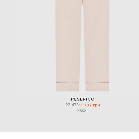
PESERICO
23 473
11 737 грн
XS
S
XL