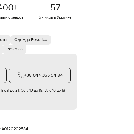
Italy
400
+
57
€
EUR
овых брендов
бутиков в Украине
Latvia
€
й
EUR
Lithuania
кеты
Одежда Peserico
€
Peserico
EUR
Luxembourg
€
EUR
Netherlands
+38 044 365 94 94
€
PLN
т с 9 до 21, Сб с 10 до 19, Вс с 10 до 18
Poland
zł
EUR
Portugal
€
EUR
Romania
и
A0120202584
€