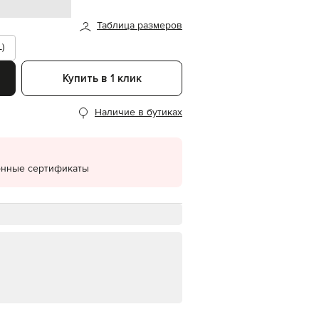
EUR
Таблица размеров
Denmark
€
)
EUR
Estonia
Купить в 1 клик
€
EUR
Наличие в бутиках
Finland
€
EUR
France
€
онные сертификаты
EUR
Germany
€
EUR
Greece
€
EUR
Hungary
€
EUR