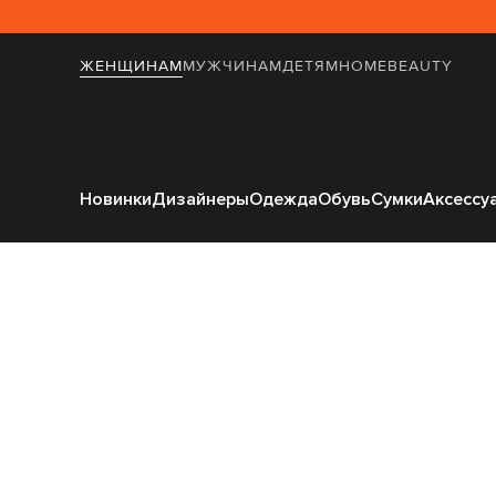
ЖЕНЩИНАМ
МУЖЧИНАМ
ДЕТЯМ
HOME
BEAUTY
Главная
Женщ
Новинки
Дизайнеры
Одежда
Обувь
Сумки
Аксессу