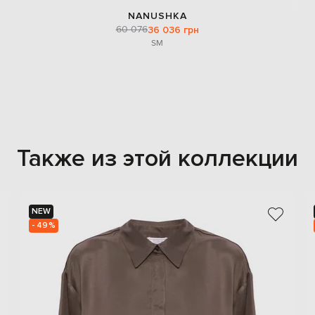
NANUSHKA
60 076
36 036 грн
S
M
Также из этой коллекции
NEW
- 49%