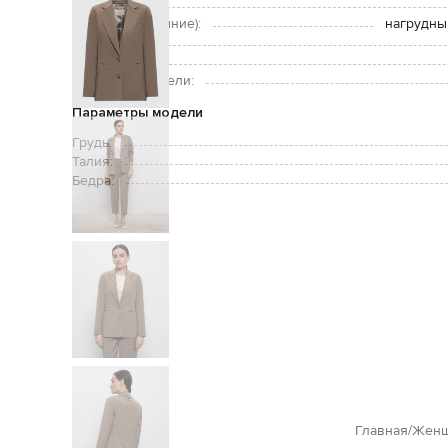
Застежка:
Карманы (внешние):
нагрудны
Уход:
Рост модели:
Размер на модели:
Параметры модели
Грудь:
Талия:
Бедра:
Главная
Женщ