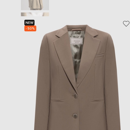
NEW
- 50%