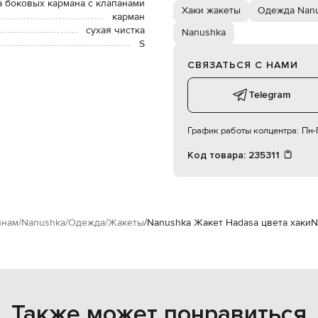
а боковых кармана с клапанами
Хаки жакеты
Одежда Nan
карман
сухая чистка
Nanushka
S
СВЯЗАТЬСЯ С НАМИ
Telegram
График работы колцентра:
Пн-П
Код товара:
235311
нам
Nanushka
Одежда
Жакеты
Nanushka Жакет Hadasa цвета хаки
N
Также может понравиться