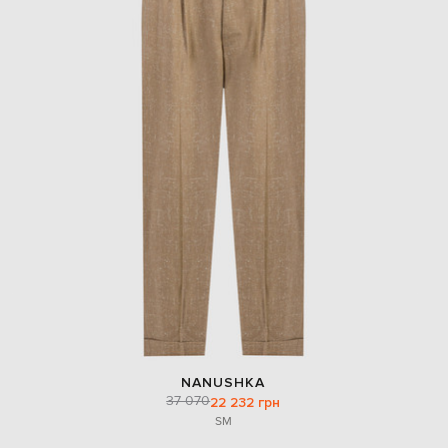
NANUSHKA
37 070
22 232 грн
S
M