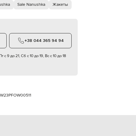
Italy
ushka
Sale Nanushka
Жакеты
€
EUR
Latvia
€
EUR
Lithuania
+38 044 365 94 94
€
EUR
т с 9 до 21, Сб с 10 до 19, Вс с 10 до 18
Luxembourg
€
EUR
Netherlands
€
PLN
Poland
W23PFOW00511
zł
EUR
Portugal
€
EUR
Romania
€