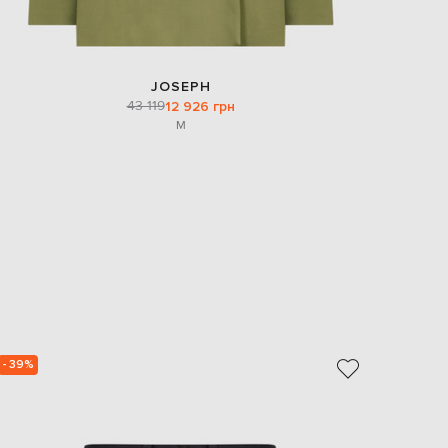
JOSEPH
43 119
12 926 грн
M
- 39%
- 40%