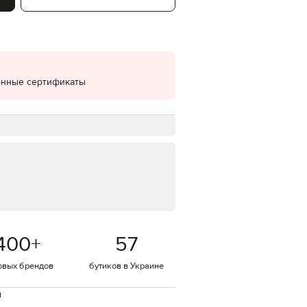
EUR
Denmark
€
EUR
Estonia
€
онные сертификаты
EUR
Finland
€
EUR
France
€
EUR
Germany
€
EUR
Greece
400
+
57
€
EUR
овых брендов
бутиков в Украине
Hungary
€
й
EUR