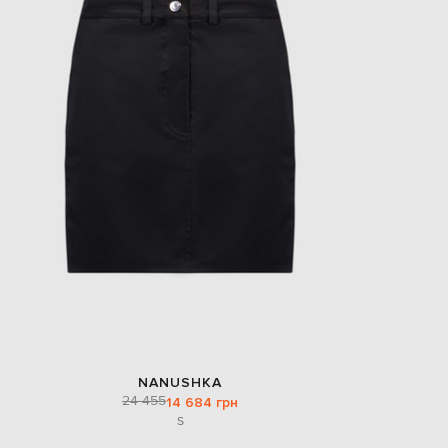
NANUSHKA
24 455
14 684 грн
S