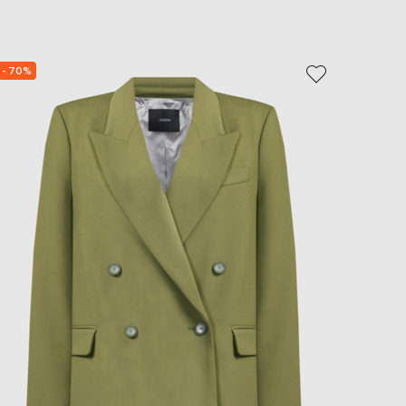
EUR
Slovakia
€
- 70%
- 39%
EUR
Slovenia
€
EUR
Spain
€
EUR
Sweden
€
UAH
Ukraine
₴
EUR
Other
€