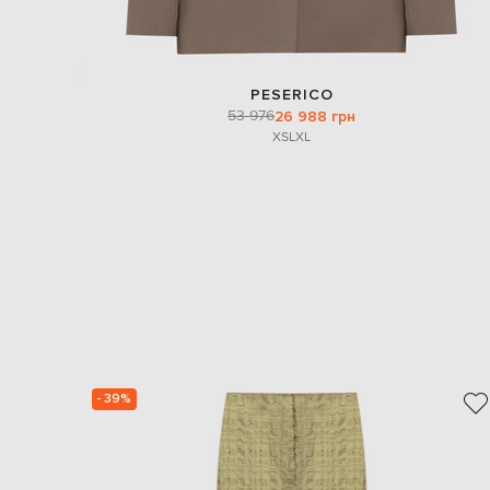
PESERICO
53 976
26 988 грн
XS
L
XL
- 39%