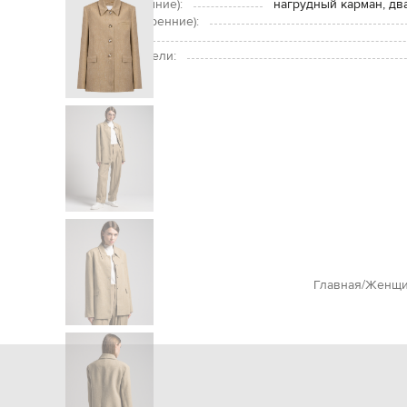
Карманы (внешние):
нагрудный карман, дв
Карманы (внутренние):
Уход:
Размер на модели:
Главная
Женщи