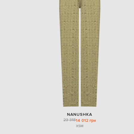
NANUSHKA
23 318
14 012 грн
XS
M