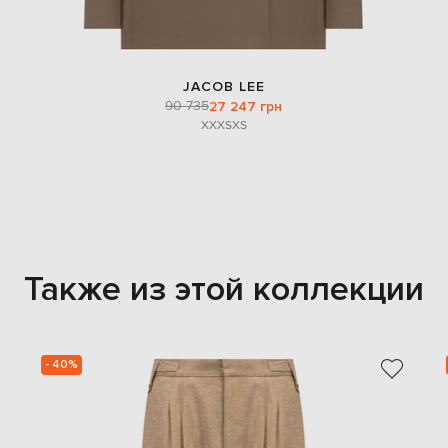
JACOB LEE
90 735
27 247 грн
XXXS
XS
Также из этой коллекции
- 40%