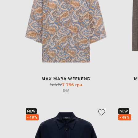
MAX MARA WEEKEND
M
15 510
7 756 грн
S/M
NEW
NEW
- 49%
- 49%