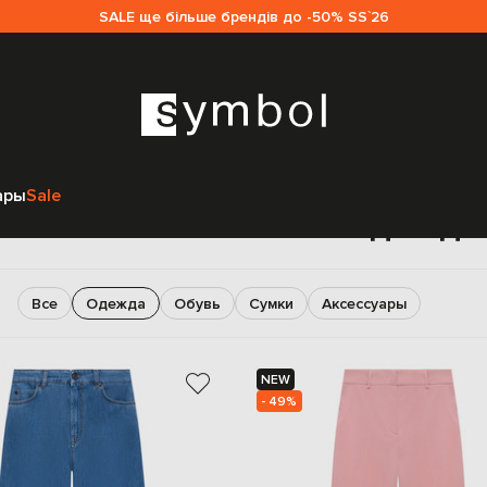
SALE ще більше брендів до -50% SS`26
Главная
Женщинам
Max Mara Weekend
Одежда
ары
Sale
Max Mara Weekend Одежда
Все
Одежда
Обувь
Сумки
Аксессуары
NEW
- 49%