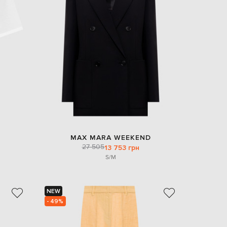
MAX MARA WEEKEND
27 505
13 753 грн
S/M
NEW
- 49%