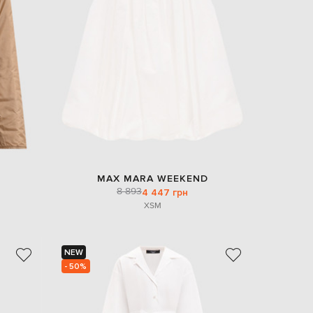
EUR
Slovakia
€
EUR
Slovenia
€
EUR
Spain
€
EUR
Sweden
€
MAX MARA WEEKEND
UAH
Ukraine
8 893
4 447 грн
₴
XS
M
EUR
Other
€
NEW
- 50%