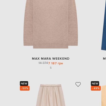
MAX MARA WEEKEND
M
14 374
7 187 грн
S
NEW
NEW
- 50%
- 49%