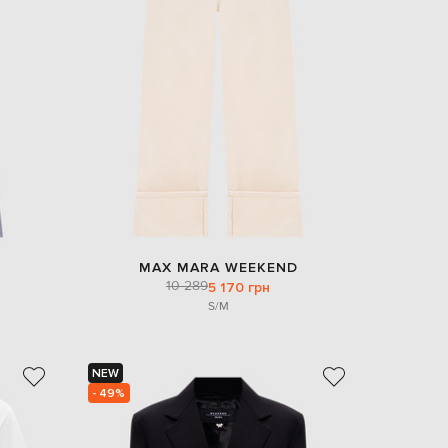
MAX MARA WEEKEND
10 289
5 170 грн
S/M
NEW
- 49%