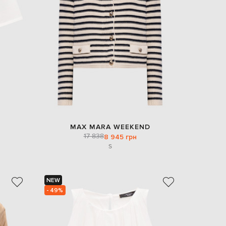
Italy
€
EUR
Latvia
€
EUR
Lithuania
€
EUR
Luxembourg
€
EUR
Netherlands
MAX MARA WEEKEND
€
17 838
8 945 грн
S
PLN
Poland
zł
EUR
NEW
Portugal
€
- 49%
EUR
Romania
€