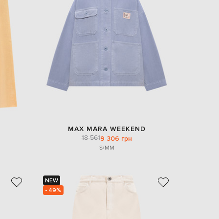
MAX MARA WEEKEND
18 561
9 306 грн
S/M
M
NEW
- 49%