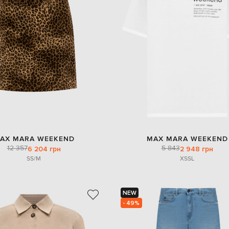
AX MARA WEEKEND
MAX MARA WEEKEND
12 357
5 843
6 204 грн
2 948 грн
S
S/M
XS
S
L
NEW
- 49%