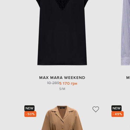
MAX MARA WEEKEND
M
10 289
5 170 грн
S/M
NEW
NEW
- 50%
- 49%