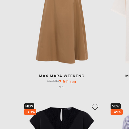
MAX MARA WEEKEND
M
15 770
7 911 грн
M/L
NEW
NEW
- 49%
- 49%