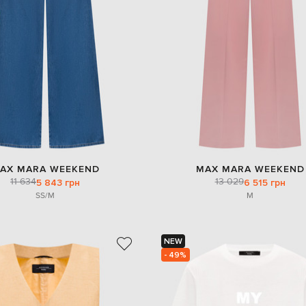
AX MARA WEEKEND
MAX MARA WEEKEND
11 634
13 029
5 843 грн
6 515 грн
S
S/M
M
NEW
- 49%