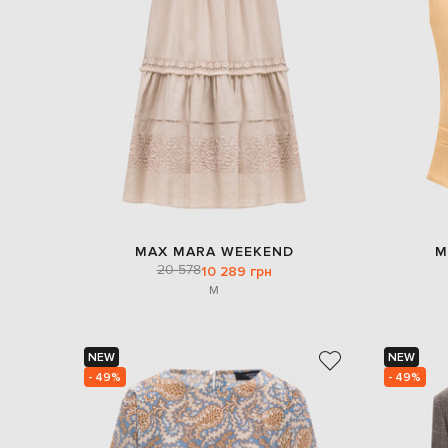
MAX MARA WEEKEND
M
20 578
10 289 грн
M
NEW
NEW
- 49%
- 49%