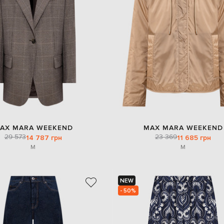
AX MARA WEEKEND
MAX MARA WEEKEND
29 573
23 369
14 787 грн
11 685 грн
M
M
NEW
- 50%