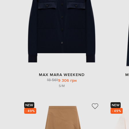
MAX MARA WEEKEND
M
18 561
9 306 грн
S/M
NEW
NEW
- 49%
- 49%