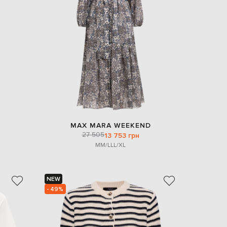
EUR
Denmark
€
EUR
Estonia
€
EUR
Finland
€
EUR
France
€
MAX MARA WEEKEND
27 505
13 753 грн
EUR
Germany
M
M/L
L
L/XL
€
EUR
Greece
€
NEW
- 49%
EUR
Hungary
€
EUR