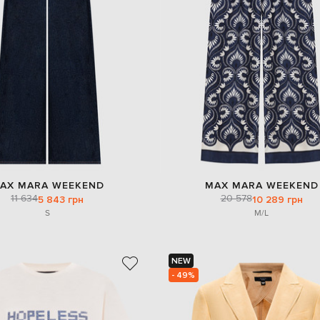
AX MARA WEEKEND
MAX MARA WEEKEND
11 634
20 578
5 843 грн
10 289 грн
S
M/L
NEW
- 49%