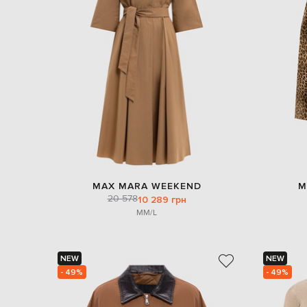
MAX MARA WEEKEND
M
20 578
10 289 грн
M
M/L
NEW
NEW
- 49%
- 49%