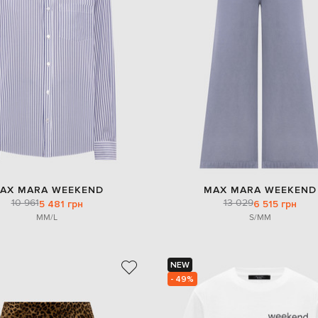
AX MARA WEEKEND
MAX MARA WEEKEND
10 961
13 029
5 481 грн
6 515 грн
M
M/L
S/M
M
NEW
- 49%