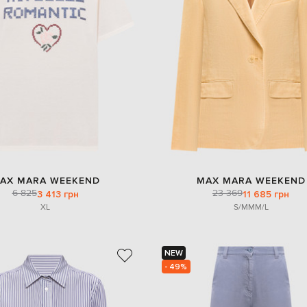
AX MARA WEEKEND
MAX MARA WEEKEND
6 825
23 369
3 413 грн
11 685 грн
XL
S/M
M
M/L
NEW
- 49%