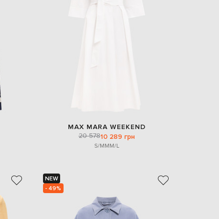
MAX MARA WEEKEND
20 578
10 289 грн
S/M
M
M/L
NEW
- 49%