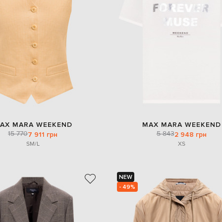
AX MARA WEEKEND
MAX MARA WEEKEND
15 770
5 843
7 911 грн
2 948 грн
S
M/L
XS
NEW
- 49%