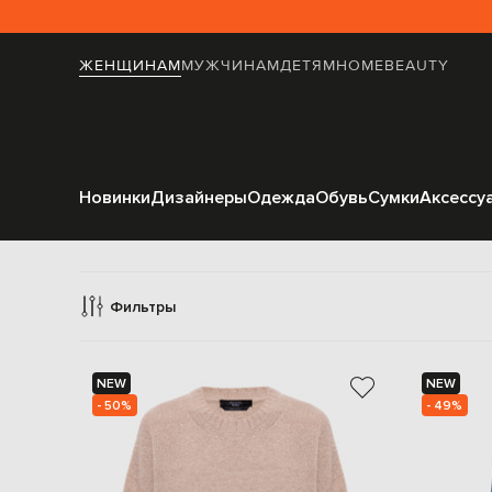
ЖЕНЩИНАМ
МУЖЧИНАМ
ДЕТЯМ
HOME
BEAUTY
Новинки
Дизайнеры
Одежда
Обувь
Сумки
Аксессу
Фильтры
NEW
NEW
- 50%
- 49%