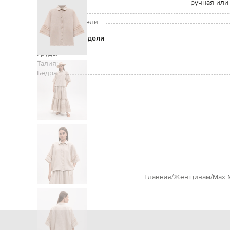
Уход:
ручная или
Рост модели:
Размер на модели:
Параметры модели
Грудь:
Талия:
Бедра:
Главная
Женщинам
Max 