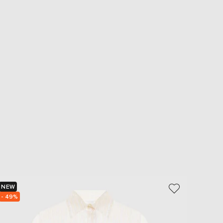
NEW
- 29%
- 49%