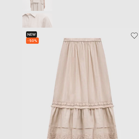
NEW
- 50%