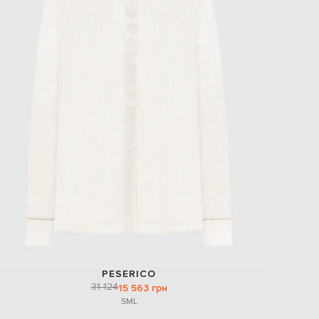
PESERICO
31 124
15 563 грн
S
M
L