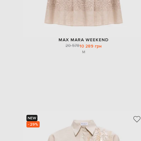
MAX MARA WEEKEND
20 578
10 289 грн
M
NEW
- 29%