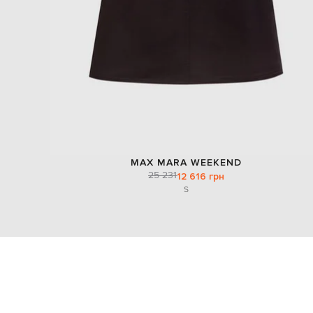
MAX MARA WEEKEND
25 231
12 616 грн
S