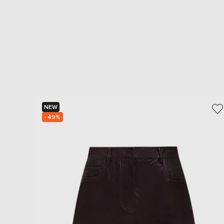
NEW
- 49%