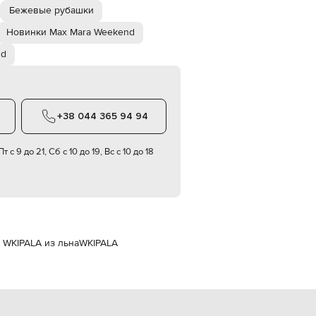
Italy
Бежевые рубашки
€
Новинки Max Mara Weekend
EUR
Latvia
nd
€
EUR
Lithuania
€
+38 044 365 94 94
EUR
Luxembourg
€
т с 9 до 21, Сб с 10 до 19, Вс с 10 до 18
EUR
Netherlands
€
PLN
Poland
zł
 WKIPALA из льна
WKIPALA
EUR
Portugal
€
EUR
Romania
€