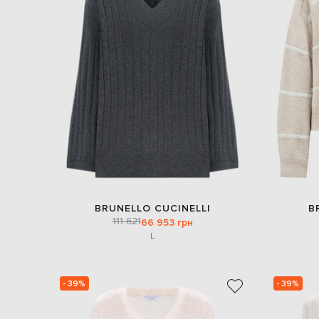
BRUNELLO CUCINELLI
B
111 621
66 953 грн
L
- 39%
- 39%