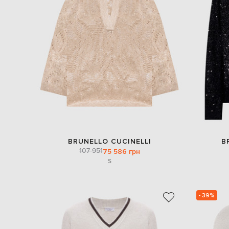
BRUNELLO CUCINELLI
B
107 951
75 586 грн
S
- 39%