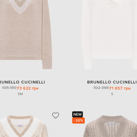
RUNELLO CUCINELLI
BRUNELLO CUCINELLI
105 159
102 366
73 622 грн
71 657 грн
S
M
S
NEW
- 30%