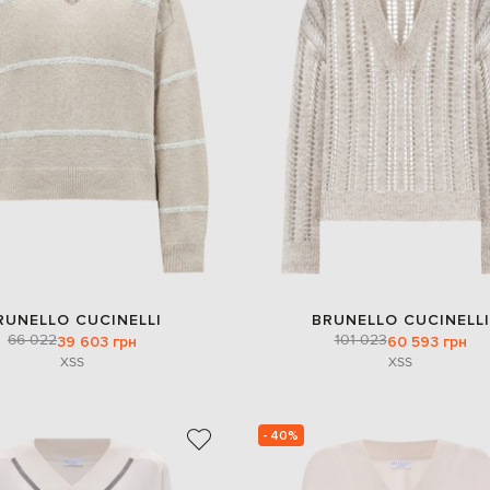
RUNELLO CUCINELLI
BRUNELLO CUCINELLI
66 022
101 023
39 603 грн
60 593 грн
XS
S
XS
S
- 40%