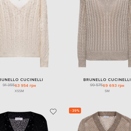
RUNELLO CUCINELLI
BRUNELLO CUCINELLI
91 355
99 575
63 954 грн
69 693 грн
XS
S
M
S
M
- 39%