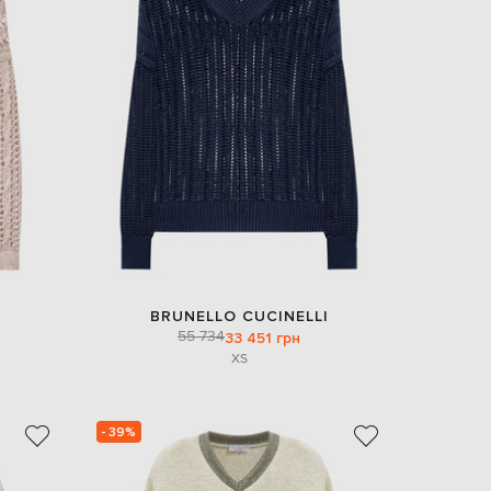
BRUNELLO CUCINELLI
55 734
33 451 грн
XS
- 39%