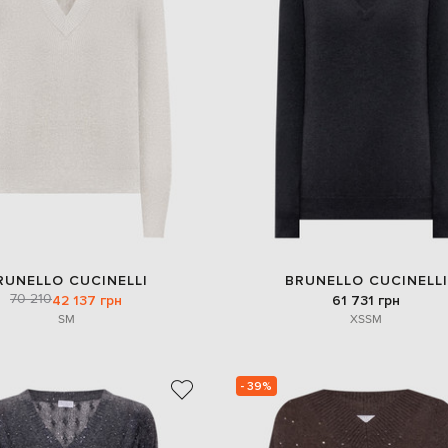
RUNELLO CUCINELLI
BRUNELLO CUCINELLI
70 210
42 137 грн
61 731 грн
S
M
XS
S
M
- 39%