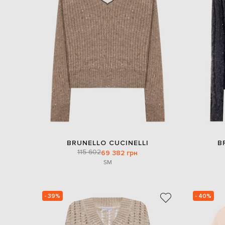
BRUNELLO CUCINELLI
B
115 602
69 382 грн
S
M
- 39%
- 40%