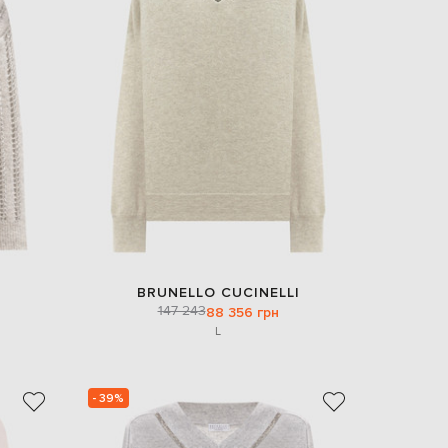
BRUNELLO CUCINELLI
147 243
88 356 грн
L
- 39%