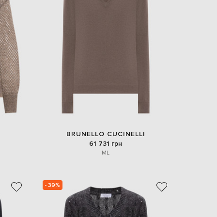
EUR
Slovakia
€
EUR
Slovenia
€
EUR
Spain
€
EUR
Sweden
€
UAH
Ukraine
BRUNELLO CUCINELLI
₴
61 731 грн
M
L
EUR
Other
€
- 39%