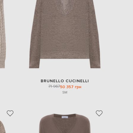
Italy
€
EUR
Latvia
€
EUR
Lithuania
€
EUR
Luxembourg
€
EUR
Netherlands
€
BRUNELLO CUCINELLI
71 967
PLN
50 357 грн
Poland
S
M
zł
EUR
Portugal
€
EUR
Romania
€