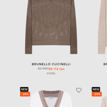
BRUNELLO CUCINELLI
B
82 980
58 112 грн
XS
S
M
L
NEW
NEW
- 29%
- 29%