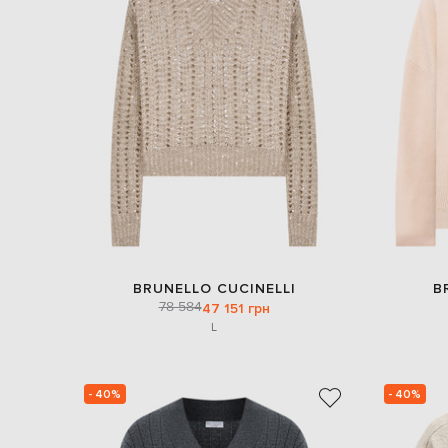
BRUNELLO CUCINELLI
B
78 584
47 151 грн
L
- 40%
- 40%