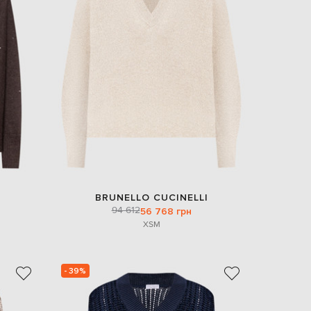
BRUNELLO CUCINELLI
94 612
56 768 грн
XS
M
- 39%