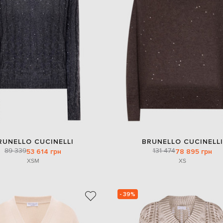
RUNELLO CUCINELLI
BRUNELLO CUCINELLI
89 339
131 474
53 614 грн
78 895 грн
XS
M
XS
- 39%