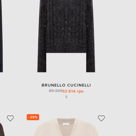
BRUNELLO CUCINELLI
89 339
53 614 грн
S
- 39%