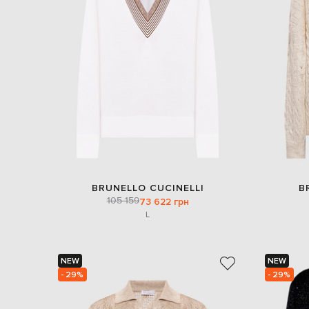
BRUNELLO CUCINELLI
B
105 159
73 622 грн
L
NEW
NEW
- 29%
- 29%