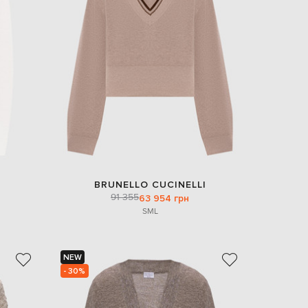
EUR
Denmark
€
EUR
Estonia
€
EUR
Finland
€
EUR
France
€
EUR
BRUNELLO CUCINELLI
Germany
91 355
63 954 грн
€
S
M
L
EUR
Greece
€
NEW
EUR
- 30%
Hungary
€
EUR