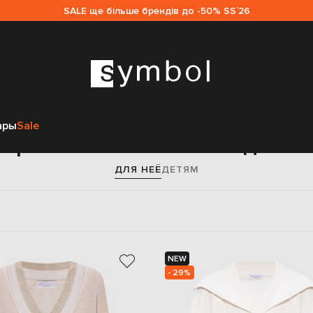
SALE ще більше брендів до -50% SS`26
Главная
Женщинам
Brunello Cucinelli
Одежда
Пуловеры
ары
Sale
еры Brunello Cucinelli для 
ДЛЯ НЕЁ
ДЕТЯМ
NEW
- 29%