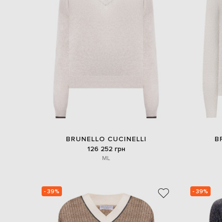
BRUNELLO CUCINELLI
B
126 252 грн
M
L
- 39%
- 39%