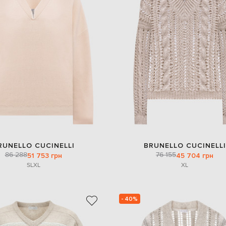
RUNELLO CUCINELLI
BRUNELLO CUCINELLI
86 288
76 155
51 753 грн
45 704 грн
S
L
XL
XL
- 40%