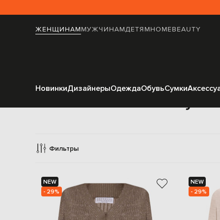
ЖЕНЩИНАМ
МУЖЧИНАМ
ДЕТЯМ
HOME
BEAUTY
Новинки
Дизайнеры
Одежда
Обувь
Сумки
Аксессу
Пулов
Фильтры
NEW
NEW
- 29%
- 29%