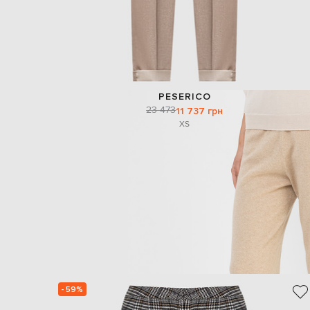
PESERICO
23 473
11 737 грн
XS
- 59%