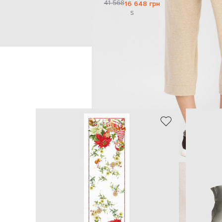
41 568
16 648 грн
S