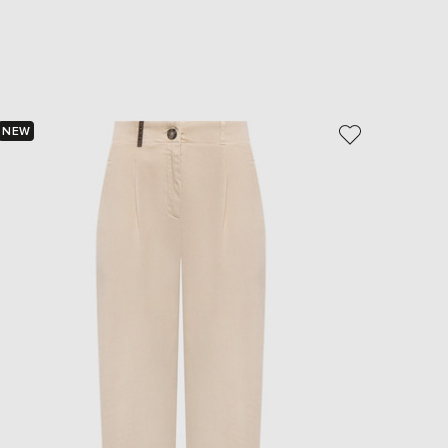
EUR
Slovakia
€
EUR
Slovenia
€
NEW
- 59%
EUR
Spain
€
EUR
Sweden
€
UAH
Ukraine
₴
EUR
Other
€