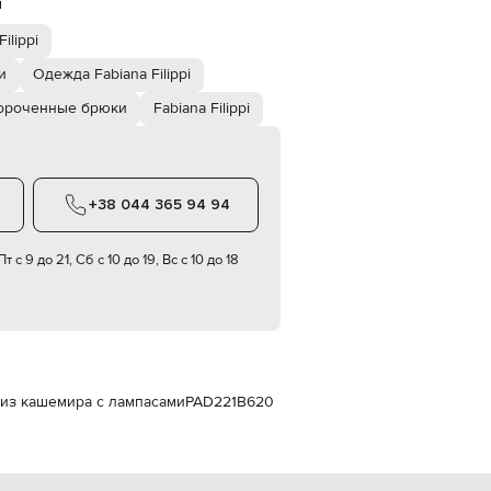
й
Italy
€
ilippi
EUR
Latvia
и
Одежда Fabiana Filippi
€
ороченные брюки
Fabiana Filippi
EUR
Lithuania
€
EUR
Luxembourg
+38 044 365 94 94
€
EUR
т с 9 до 21, Сб с 10 до 19, Вс с 10 до 18
Netherlands
€
PLN
Poland
zł
EUR
Portugal
и из кашемира с лампасами
PAD221B620
€
EUR
Romania
€