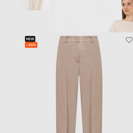
NEW
- 49%