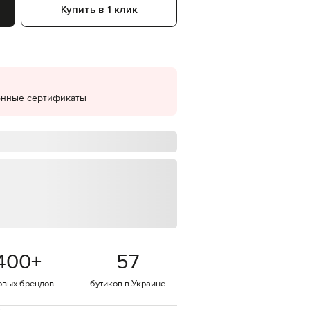
Купить в 1 клик
EUR
Denmark
€
EUR
Estonia
€
онные сертификаты
EUR
Finland
€
EUR
France
€
EUR
Germany
€
EUR
Greece
€
400
+
57
EUR
Hungary
€
овых брендов
бутиков в Украине
EUR