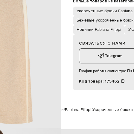
Больше товаров из категори
два кармана в боковых швах
ручная стирка, сухая чистка
Укороченные брюки Fabiana F
176 см
Бежевые укороченные брюк
Новинки Fabiana Filippi
Ук
СВЯЗАТЬСЯ С НАМИ
Telegram
График работы колцентра:
Пн-П
Код товара:
175462
ежда
Брюки
Укороченные брюки
Fabiana Filippi Укороченные брюк