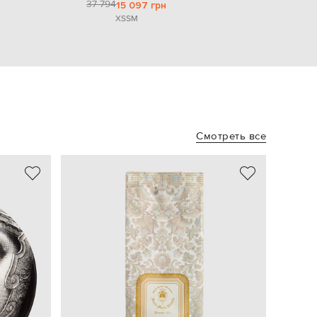
37 794
15 097 грн
XS
S
M
Смотреть все