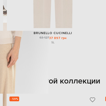
BRUNELLO CUCINELLI
63 127
37 897 грн
S
L
Также из этой коллекции
- 59%