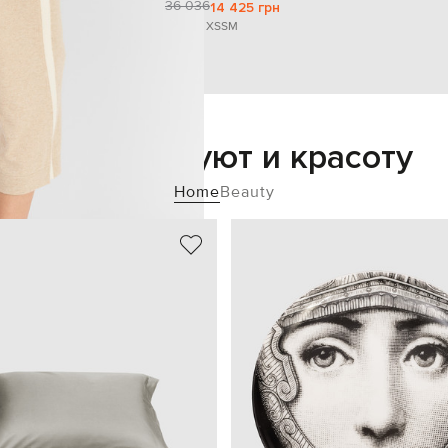
36 036
14 425 грн
XS
S
M
Добавьте уют и красоту
Home
Beauty