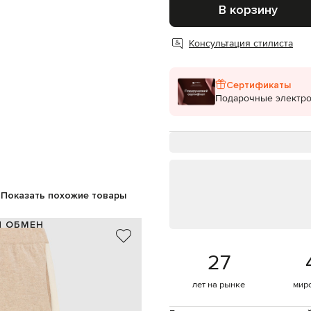
В корзину
Консультация стилиста
Сертификаты
Подарочные электр
Показать похожие товары
И ОБМЕН
100% кашемир
27
Италия
бежевый, светло-бежевый
лет на рынке
мир
лампасы
эластичный пояс