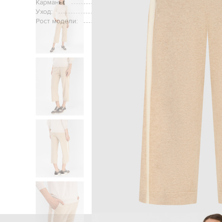
Карманы:
Уход:
Рост модели:
Главная
Женщинам
Fabiana Filippi
Од