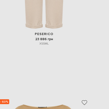
PESERICO
23 886 грн
XS
S
M
L
- 60%