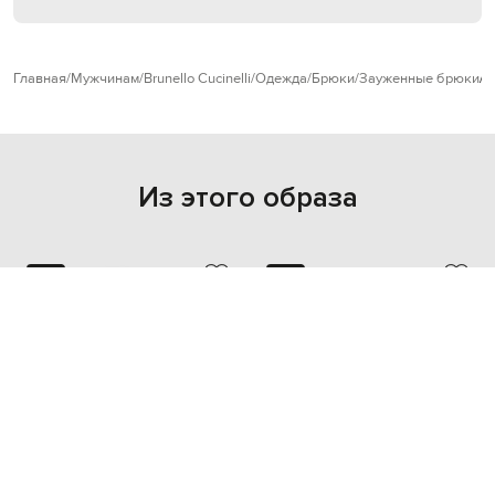
Главная
Мужчинам
Brunello Cucinelli
Одежда
Брюки
Зауженные брюки
B
Из этого образа
NEW
NEW