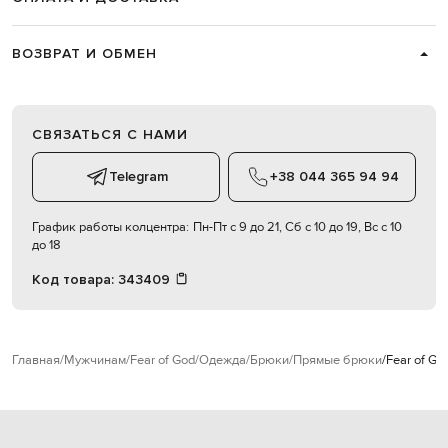
ВОЗВРАТ И ОБМЕН
СВЯЗАТЬСЯ С НАМИ
Telegram
+38 044 365 94 94
График работы колцентра:
Пн-Пт с 9 до 21, Сб с 10 до 19, Вс с 10
до 18
Код товара:
343409
Главная
Мужчинам
Fear of God
Одежда
Брюки
Прямые брюки
Fear of G