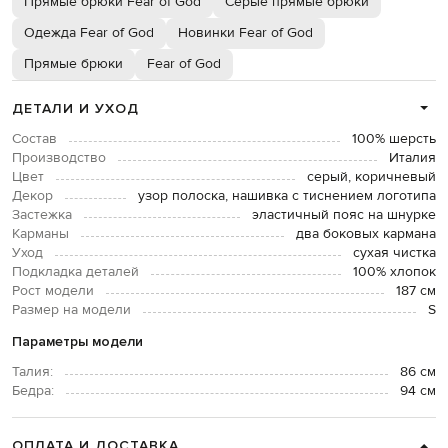
Прямые брюки Fear of God
Серые прямые брюки
Одежда Fear of God
Новинки Fear of God
Прямые брюки
Fear of God
ДЕТАЛИ И УХОД
Состав
100% шерсть
Производство
Италия
Цвет
серый, коричневый
Декор
узор полоска, нашивка с тиснением логотипа
Застежка
эластичный пояс на шнурке
Карманы
два боковых кармана
Уход
сухая чистка
Подкладка деталей
100% хлопок
Рост модели
187 см
Размер на модели
S
Параметры модели
Талия:
86 см
Бедра:
94 см
ОПЛАТА И ДОСТАВКА