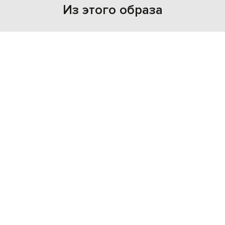
Из этого образа
NEW
NEW
- 49%
- 49%
FEAR OF GOD
FEAR OF GOD
14 787
15 770
7 394 грн
7 911 грн
L
S/M
L/XL