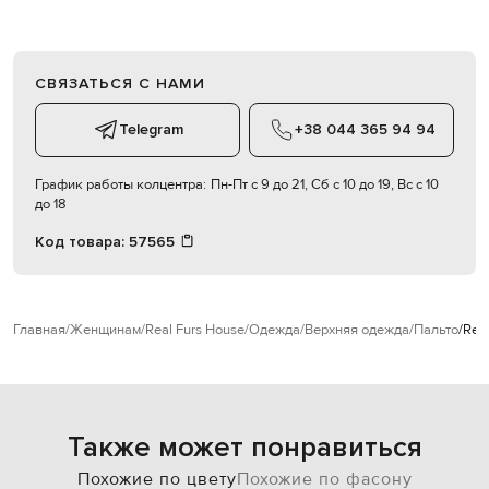
СВЯЗАТЬСЯ С НАМИ
Telegram
+38 044 365 94 94
График работы колцентра:
Пн-Пт с 9 до 21, Сб с 10 до 19, Вс с 10
до 18
Код товара:
57565
Главная
Женщинам
Real Furs House
Одежда
Верхняя одежда
Пальто
Rea
Также может понравиться
Похожие по цвету
Похожие по фасону