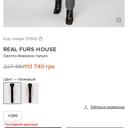
ИЩЕТЕ НОВЫЙ ОБРАЗ?
Давайте подберем что-то еще
Код товара:
57565
REAL FURS HOUSE
Похожие товары
Светло-бежевое пальто
227 480
113 740 грн
Цвет —
бежевый
Таблица размеров
42(M)
Последняя единица