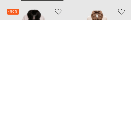
- 50%
REAL FURS HOUSE
MALAMATI
227 480
113 740 грн
345 771 грн
XL
M