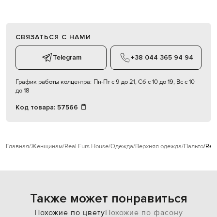
СВЯЗАТЬСЯ С НАМИ
Telegram
+38 044 365 94 94
График работы колцентра:
Пн-Пт с 9 до 21, Сб с 10 до 19, Вс с 10
до 18
Код товара:
57566
Главная
Женщинам
Real Furs House
Одежда
Верхняя одежда
Пальто
Rea
Также может понравиться
Похожие по цвету
Похожие по фасону