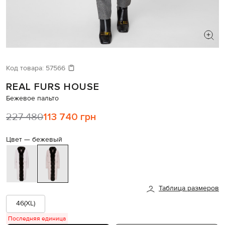
ИЩЕТЕ НОВЫЙ ОБРАЗ?
Давайте подберем что-то еще
Код товара:
57566
REAL FURS HOUSE
Похожие товары
Бежевое пальто
227 480
113 740 грн
Цвет —
бежевый
Таблица размеров
46(XL)
Последняя единица