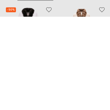
- 50%
REAL FURS HOUSE
MALAMATI
227 480
113 740 грн
345 771 грн
M
M