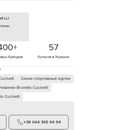
EUR
Denmark
€
ELLI
штаны
EUR
Estonia
€
EUR
400
+
57
Finland
€
овых брендов
бутиков в Украине
EUR
France
€
й
EUR
ucinelli
Синие спортивные куртки
Germany
€
Новинки Brunello Cucinelli
EUR
lo Cucinelli
Greece
€
EUR
Hungary
€
+38 044 365 94 94
EUR