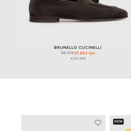
BRUNELLO CUCINELLI
56 974
39 862 грн
42
42.5
45
NEW