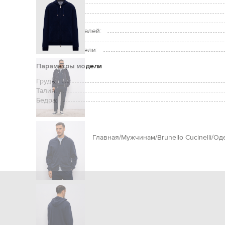
Застежка:
Карманы:
Уход:
Подкладка деталей:
Рост модели:
Размер на модели:
Параметры модели
Грудь:
Талия:
Бедра:
Главная
Мужчинам
Brunello Cucinelli
Од