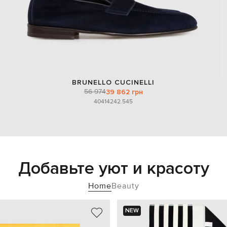
BRUNELLO CUCINELLI
56 974
39 862 грн
40
41
42
42.5
45
Добавьте уют и красоту
Home
Beauty
NEW