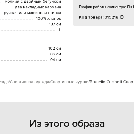
молния с двойным бегунком
два накладных кармана
График работы колцентра:
Пн-П
ручная или машинная стирка
Код товара:
319218
100% хлопок
187 см
L
102 см
86 см
94 см
ежда
Спортивная одежда
Спортивные куртки
Brunello Cucinelli Спо
Из этого образа