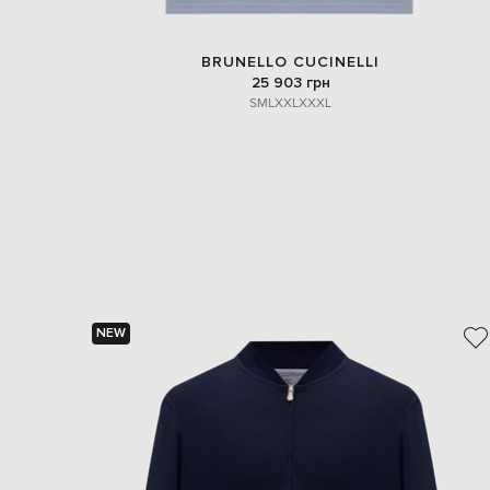
BRUNELLO CUCINELLI
25 903 грн
S
M
L
XXL
XXXL
NEW