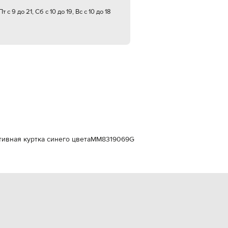
Italy
€
т с 9 до 21, Сб с 10 до 19, Вс с 10 до 18
EUR
Latvia
€
EUR
Lithuania
€
EUR
Luxembourg
€
EUR
Netherlands
€
ртивная куртка синего цвета
MM8319069G
PLN
Poland
zł
EUR
Portugal
€
EUR
Romania
€