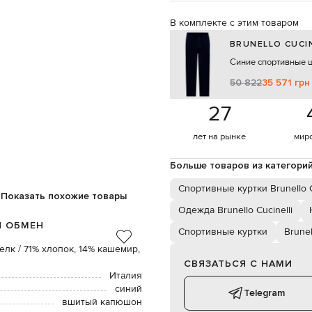
В комплекте с этим товаром
BRUNELLO CUCIN
Синие спортивные 
50 822
35 571 грн
27
лет на рынке
мир
Больше товаров из категори
Спортивные куртки Brunello C
Показать похожие товары
Одежда Brunello Cucinelli
И ОБМЕН
Спортивные куртки
Brunel
лк / 71% хлопок, 14% кашемир,
СВЯЗАТЬСЯ С НАМИ
Италия
синий
Telegram
вшитый капюшон