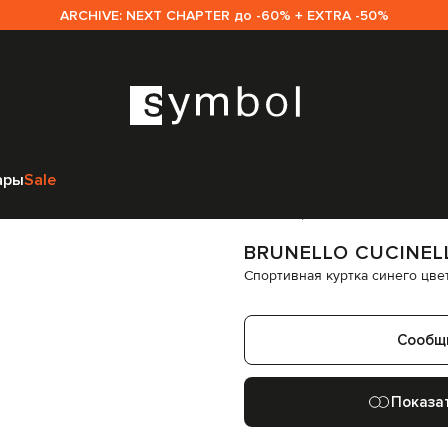
ARCHIVE: NEXT CHAPTER до -60% + EXTRA -50%
ежда
Спортивная одежда
Спортивные куртки
Brunello Cucinelli Спо
ары
Sale
Код товара:
319218
BRUNELLO CUCINEL
Спортивная куртка синего цве
Сообщ
Показа