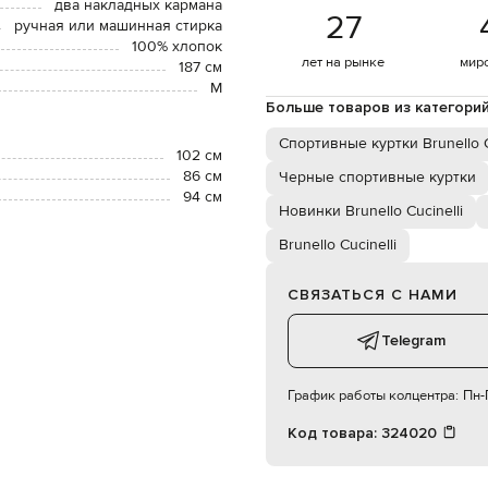
два накладных кармана
27
ручная или машинная стирка
100% хлопок
лет на рынке
мир
187 см
М
Больше товаров из категори
Спортивные куртки Brunello C
102 см
86 см
Черные спортивные куртки
94 см
Новинки Brunello Cucinelli
Brunello Cucinelli
СВЯЗАТЬСЯ С НАМИ
Telegram
График работы колцентра:
Пн-П
Код товара:
324020