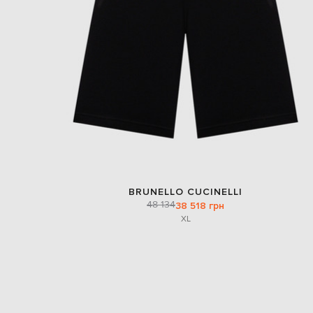
BRUNELLO CUCINELLI
48 134
38 518 грн
XL