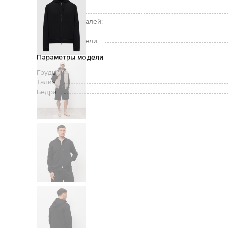
Карманы:
Уход:
Подкладка деталей:
Рост модели:
Размер на модели:
Параметры модели
Грудь:
Талия:
Бедра: