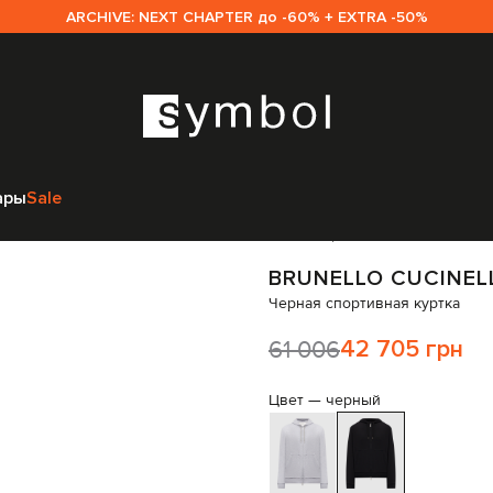
ARCHIVE: NEXT CHAPTER до -60% + EXTRA -50%
Одежда
Спортивная одежда
Спортивные куртки
Brunello Cucinelli 
ары
Sale
Код товара:
324020
BRUNELLO CUCINEL
Черная спортивная куртка
61 006
42 705 грн
Цвет —
черный