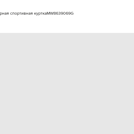
EUR
Slovakia
€
Черная спортивная куртка
MW8639069G
EUR
Slovenia
€
EUR
Spain
€
EUR
Sweden
€
UAH
Ukraine
₴
EUR
Other
€