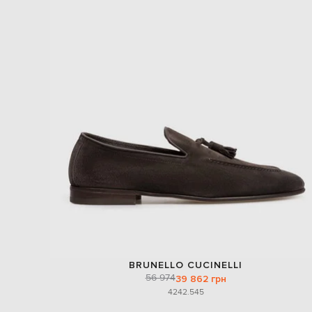
BRUNELLO CUCINELLI
56 974
39 862 грн
42
42.5
45