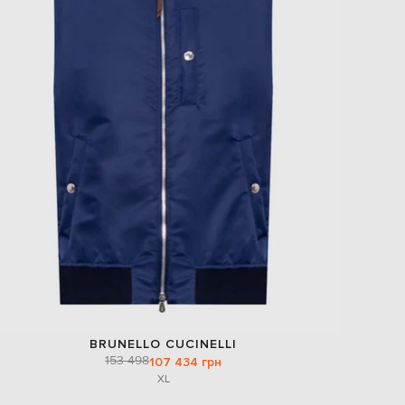
BRUNELLO CUCINELLI
153 498
107 434 грн
XL