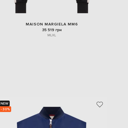
MAISON MARGIELA MM6
35 519 грн
M
L
XL
NEW
NEW
- 30%
- 30%