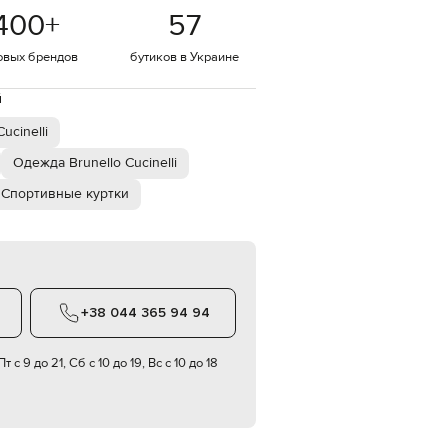
Italy
400
+
57
€
EUR
овых брендов
бутиков в Украине
Latvia
€
й
EUR
Lithuania
ucinelli
€
Одежда Brunello Cucinelli
EUR
Luxembourg
Спортивные куртки
€
EUR
Netherlands
€
PLN
Poland
+38 044 365 94 94
zł
EUR
Portugal
т с 9 до 21, Сб с 10 до 19, Вс с 10 до 18
€
EUR
Romania
€