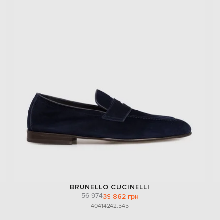
BRUNELLO CUCINELLI
56 974
39 862 грн
40
41
42
42.5
45