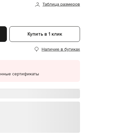
Таблица размеров
EUR
Denmark
€
EUR
Estonia
Купить в 1 клик
€
EUR
Наличие в бутиках
Finland
€
EUR
France
€
онные сертификаты
EUR
Germany
€
EUR
Greece
€
EUR
Hungary
€
EUR