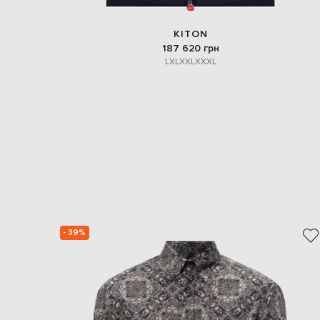
KITON
187 620 грн
L
XL
XXL
XXXL
- 39%