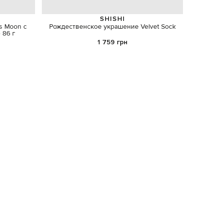
SHISHI
s Moon с
Рождественское украшение Velvet Sock
Белы
 86 г
1 759 грн