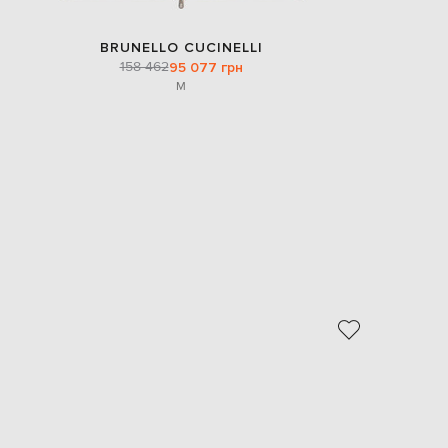
BRUNELLO CUCINELLI
158 462
95 077 грн
M