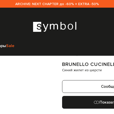
ARCHIVE: NEXT CHAPTER до -60% + EXTRA -50%
 Cucinelli
Одежда
Жилеты
Верхняя одежда
Brunello Cucinelli Синий
ары
Sale
Код товара:
285129
BRUNELLO CUCINEL
Синий жилет из шерсти
Сообщ
Показа