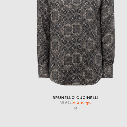
BRUNELLO CUCINELLI
35 674
21 405 грн
M