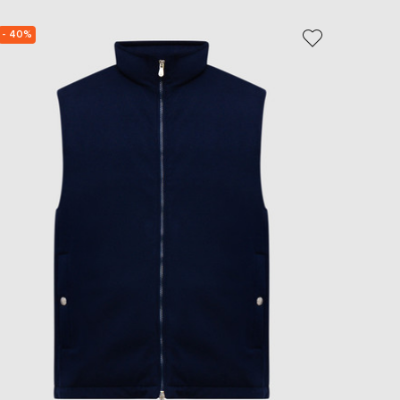
EUR
Slovakia
- 40%
NEW
€
EUR
Slovenia
€
EUR
Spain
€
EUR
Sweden
€
UAH
Ukraine
₴
EUR
Other
€