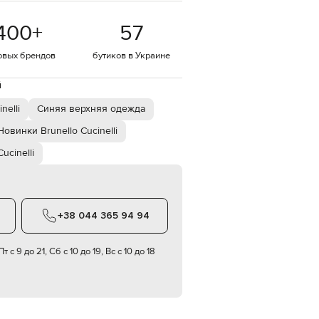
EUR
400
+
57
Denmark
€
овых брендов
бутиков в Украине
EUR
Estonia
€
й
EUR
nelli
Синяя верхняя одежда
Finland
€
Новинки Brunello Cucinelli
EUR
ucinelli
France
€
EUR
Germany
€
+38 044 365 94 94
EUR
Greece
€
т с 9 до 21, Сб с 10 до 19, Вс с 10 до 18
EUR
Hungary
€
EUR