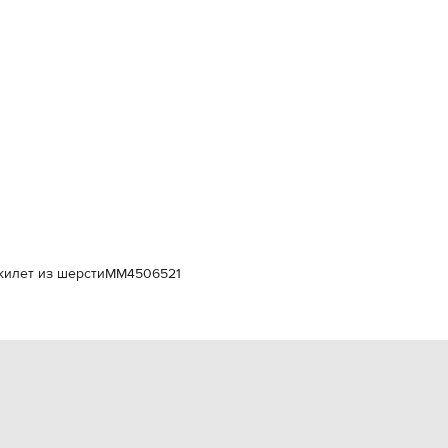
Italy
€
EUR
Latvia
€
EUR
Lithuania
€
EUR
Luxembourg
€
EUR
Netherlands
€
 жилет из шерсти
MM4506521
PLN
Poland
zł
EUR
Portugal
€
EUR
Romania
€