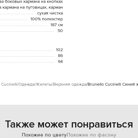
ва боковых кармана на кнопках
а кармана на пуговицах, карман
сухая чистка
100% полиэстер
187 см
50
102
86
94
 Cucinelli
Одежда
Жилеты
Верхняя одежда
Brunello Cucinelli Синий
Также может понравиться
Похожие по цвету
Похожие по фасону