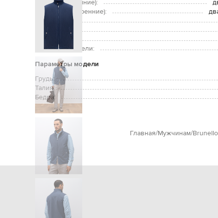
Карманы (внешние):
д
Карманы (внутренние):
дв
Уход:
Утеплитель:
Рост модели:
Размер на модели:
Параметры модели
Грудь:
Талия:
Бедра:
Главная
Мужчинам
Brunello