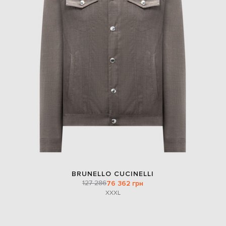
BRUNELLO CUCINELLI
127 286
76 362 грн
XXXL