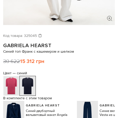
ИЩЕТЕ НОВЫЙ ОБРАЗ?
Давайте подберем что-то еще
Код товара:
325045
GABRIELA HEARST
Похожие товары
Синий топ Франк с кашемиром и шелком
30 622
15 312 грн
Цвет —
синий
В комплекте с этим товаром
GABRIELA HEARST
GABRIELA
Синий двубортный
Синие вель
вельветовый жакет Angela
Vesta из ше