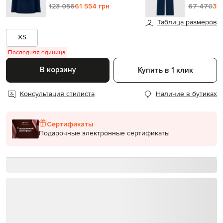
123 056
61 554 грн
67 470
33
Таблица размеров
XS
Последняя единица
В корзину
Купить в 1 клик
Консультация стилиста
Наличие в бутиках
Сертификаты
Подарочные электронные сертификаты