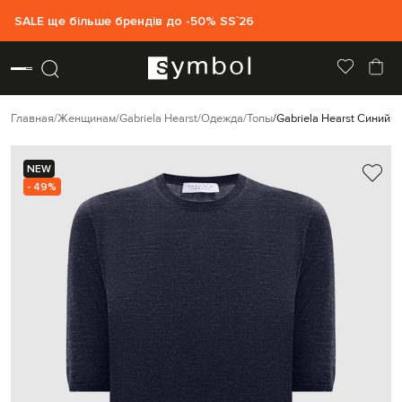
SALE ще більше брендів до -50% SS`26
Главная
Женщинам
Gabriela Hearst
Одежда
Топы
Gabriela Hearst Синий 
NEW
- 49%