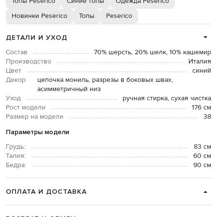
Топы Peserico
Синие топы
Одежда Peserico
Новинки Peserico
Топы
Peserico
ДЕТАЛИ И УХОД
Состав
70% шерсть, 20% шелк, 10% кашемир
Производство
Италия
Цвет
синий
Декор
цепочка мониль, разрезы в боковых швах,
асимметричный низ
Уход
ручная стирка, сухая чистка
Рост модели
176 см
Размер на модели
38
Параметры модели
Грудь:
83 см
Талия:
60 см
Бедра:
90 см
ОПЛАТА И ДОСТАВКА