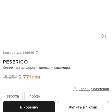
Код товара:
316646
PESERICO
Синий топ из шерсти, шелка и кашемира
18 251
12 771 грн
Таблица размеров
38(XXS)
40(XS)
В корзину
Купить в 1 клик