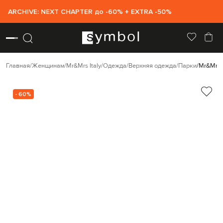
ARCHIVE: NEXT CHAPTER до -60% + EXTRA -50%
Главная
Женщинам
Mr&Mrs Italy
Одежда
Верхняя одежда
Парки
Mr&Mrs 
- 60%