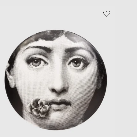
EUR
Slovakia
€
EUR
Slovenia
€
EUR
Spain
€
EUR
Sweden
€
UAH
Ukraine
₴
EUR
Other
€