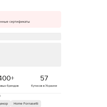
EUR
Denmark
€
онные сертификаты
EUR
Estonia
€
EUR
Finland
€
EUR
France
€
EUR
Germany
€
400
+
57
EUR
Greece
€
овых брендов
бутиков в Украине
EUR
Hungary
й
€
декор
Home Fornasetti
EUR