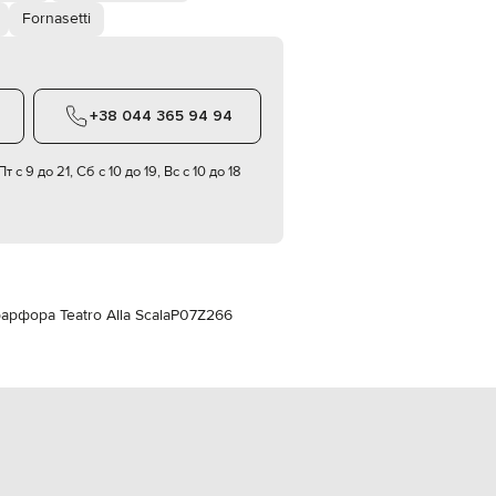
Italy
Fornasetti
€
EUR
Latvia
€
+38 044 365 94 94
EUR
Lithuania
€
т с 9 до 21, Сб с 10 до 19, Вс с 10 до 18
EUR
Luxembourg
€
EUR
Netherlands
€
арфора Teatro Alla Scala
P07Z266
PLN
Poland
zł
EUR
Portugal
€
EUR
Romania
€