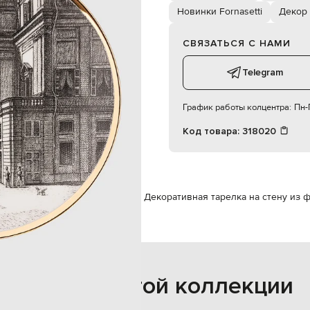
диаметр – 24 см
Новинки Fornasetti
Декор
деликатная мойка
СВЯЗАТЬСЯ С НАМИ
Telegram
График работы колцентра:
Пн-П
Код товара:
318020
еты интерьера
Декор
Fornasetti Декоративная тарелка на стену из ф
Также из этой коллекции