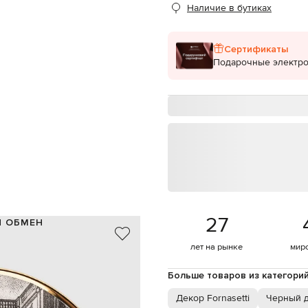
Наличие в бутиках
Сертификаты
Подарочные электр
27
И ОБМЕН
фарфор
лет на рынке
мир
Италия
черный, белый, золотистый
Больше товаров из категори
брендовый принт Teatro
ручная отделка
Декор Fornasetti
Черный 