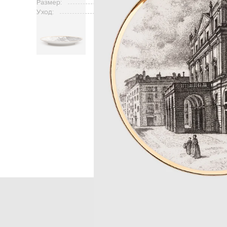
Размер:
Уход:
Главная
Home
Fornasetti
Предм