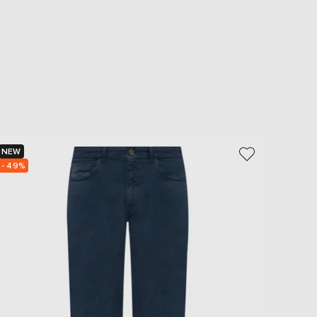
NEW
NEW
- 49%
- 49%