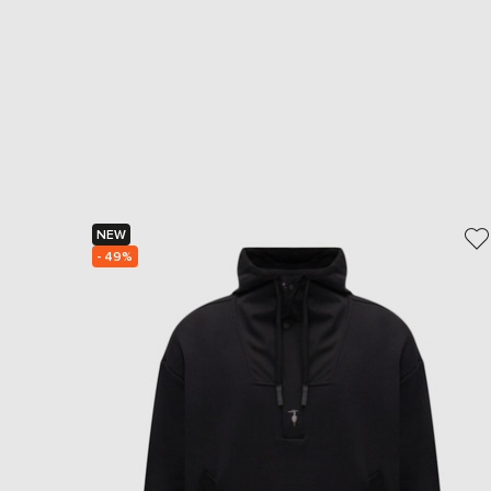
NEW
- 49%