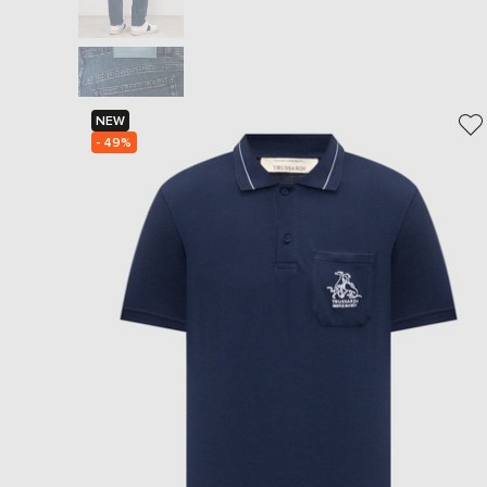
NEW
- 49%