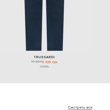
TRUSSARDI
10 600
5 326 грн
XS
S
M
L
Смотреть все