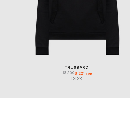
TRUSSARDI
16 390
8 221 грн
L
XL
XXL