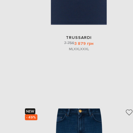
TRUSSARDI
7 756
3 879 грн
M
L
XXL
XXXL
NEW
- 49%