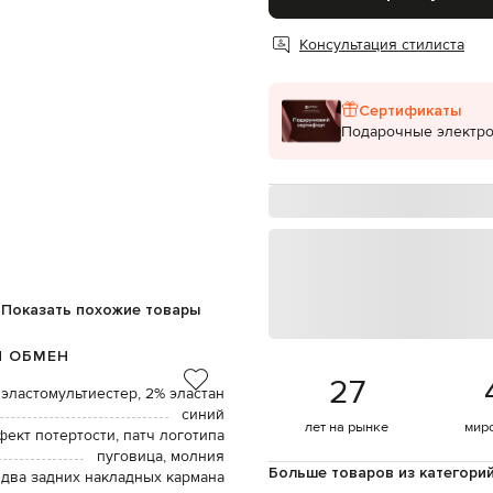
Консультация стилиста
Сертификаты
Подарочные электр
Показать похожие товары
И ОБМЕН
27
 эластомультиестер, 2% эластан
синий
лет на рынке
мир
ект потертости, патч логотипа
пуговица, молния
Больше товаров из категори
 два задних накладных кармана