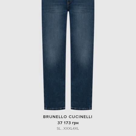
BRUNELLO CUCINELLI
37 173 грн
S
L
...
XXXL
4XL