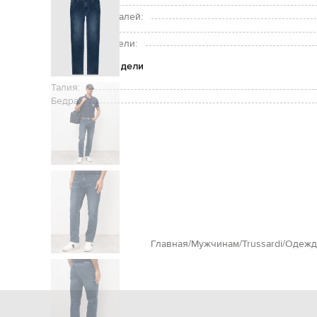
Уход:
Подкладка деталей:
Рост модели:
Размер на модели:
Параметры модели
Талия:
Бедра:
Главная
Мужчинам
Trussardi
Одежд