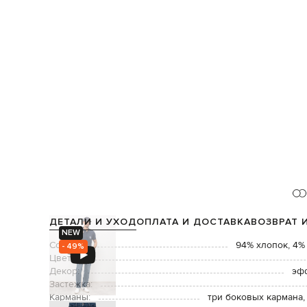
ДЕТАЛИ И УХОД
ОПЛАТА И ДОСТАВКА
ВОЗВРАТ 
NEW
Состав:
94% хлопок, 4%
- 49%
Цвет:
Декор:
эфф
Застежка:
Карманы:
три боковых кармана,