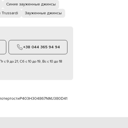
Italy
Синие зауженные джинсы
€
 Trussardi
Зауженные джинсы
EUR
Latvia
€
EUR
Lithuania
€
+38 044 365 94 94
EUR
Luxembourg
€
т с 9 до 21, Сб с 10 до 19, Вс с 10 до 18
EUR
Netherlands
€
PLN
Poland
zł
потертости
P403H304867NMJ380D41
EUR
Portugal
€
EUR
Romania
€