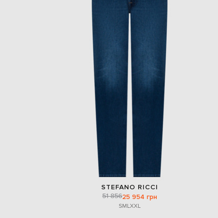
STEFANO RICCI
51 856
25 954 грн
S
M
L
XXL