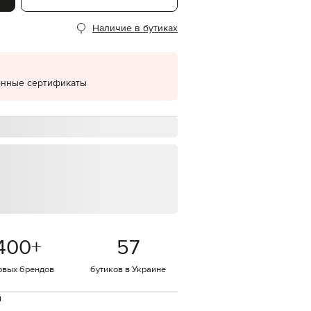
EUR
Наличие в бутиках
Denmark
€
EUR
Estonia
€
онные сертификаты
EUR
Finland
€
EUR
France
€
EUR
Germany
€
EUR
Greece
400
+
57
€
EUR
овых брендов
бутиков в Украине
Hungary
€
й
EUR