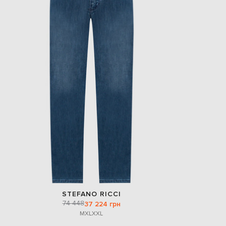
STEFANO RICCI
74 448
37 224 грн
M
XL
XXL