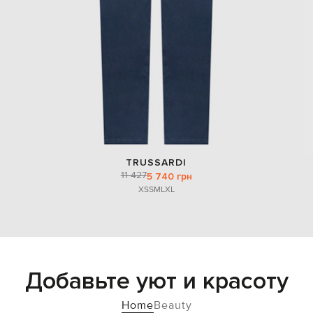
TRUSSARDI
11 427
5 740 грн
XS
S
M
L
XL
Добавьте уют и красоту
Home
Beauty