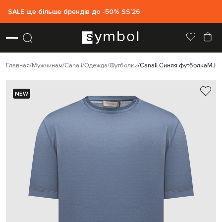
SALE ще більше брендів до -50% SS`26
Главная
Мужчинам
Canali
Одежда
Футболки
Canali Синяя футболка
MJ0
NEW