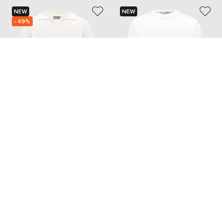
NEW
NEW
- 49%
CANALI
CANALI
21 560
10 806 грн
16 907 грн
M
L
M
Добавьте уют и красоту