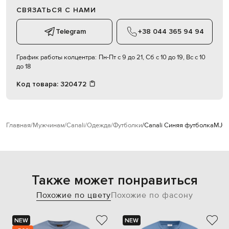
СВЯЗАТЬСЯ С НАМИ
Telegram
+38 044 365 94 94
График работы колцентра:
Пн-Пт с 9 до 21, Сб с 10 до 19, Вс с 10
до 18
Код товара:
320472
Главная
Мужчинам
Canali
Одежда
Футболки
Canali Синяя футболка
MJ0
Также может понравиться
Похожие по цвету
Похожие по фасону
NEW
NEW