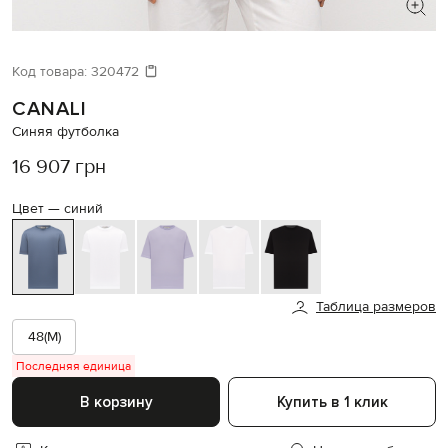
ИЩЕТЕ НОВЫЙ ОБРАЗ?
Давайте подберем что-то еще
Код товара:
320472
CANALI
Похожие товары
Синяя футболка
16 907 грн
Цвет —
синий
Таблица размеров
48(M)
Последняя единица
В корзину
Купить в 1 клик