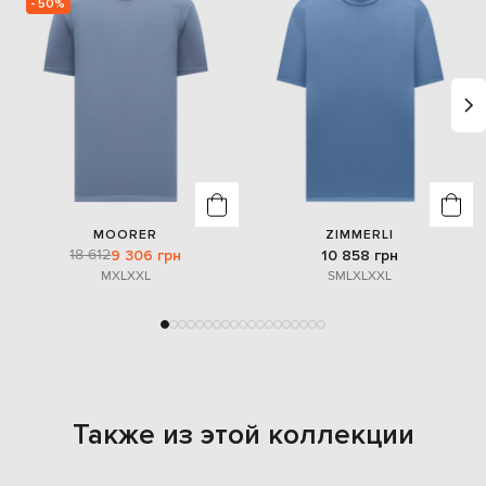
- 50%
MOORER
ZIMMERLI
18 612
9 306 грн
10 858 грн
M
XL
XXL
S
M
L
XL
XXL
Также из этой коллекции