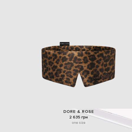
DORE & ROSE
2 635 грн
one size