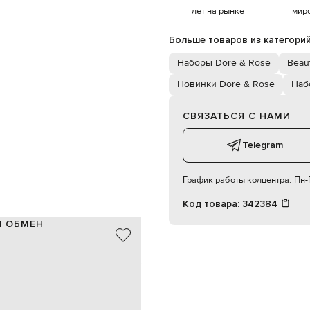
лет на рынке
мир
Больше товаров из категори
Наборы Dore & Rose
Beau
Новинки Dore & Rose
Наб
СВЯЗАТЬСЯ С НАМИ
Telegram
График работы колцентра:
Пн-П
Код товара:
342384
И ОБМЕН
100% шелк (23 momme)
США
серый
 брендированная нашивка-