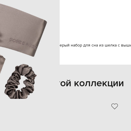
аска для сна и резинка для
а ионами
сокровенная молния / липучка
ка / 70х11,5 см – маска для сна
ручная или машинная стирка
ессуары
Наборы
Dore & Rose Серый набор для сна из шелка с выш
Также из этой коллекции