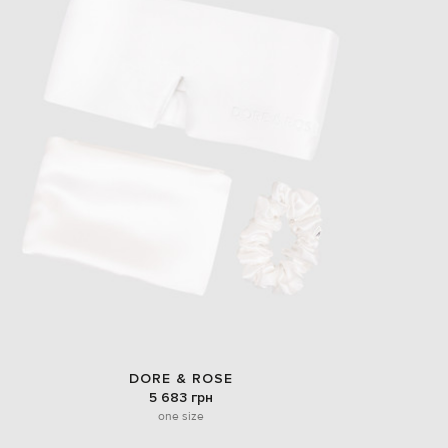
EUR
Slovakia
€
EUR
Slovenia
€
EUR
Spain
€
EUR
Sweden
€
UAH
Ukraine
₴
EUR
Other
€
DORE & ROSE
5 683 грн
one size