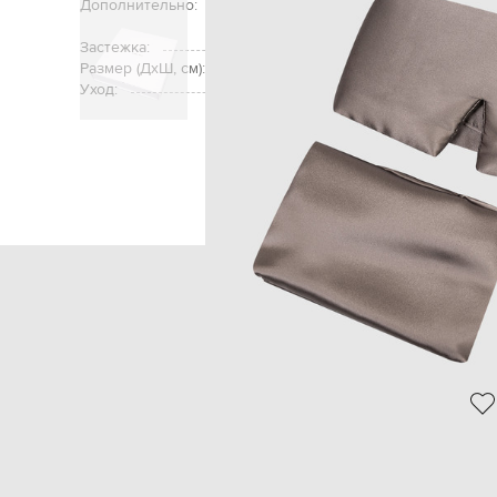
Дополнительно:
в наборе три изделия – наволочка, м
волос / антибактериальная обработк
Застежка:
Размер (ДхШ, см):
75х50 см – наволоч
Уход:
Главная
Beauty
Dore & Rose
Акс