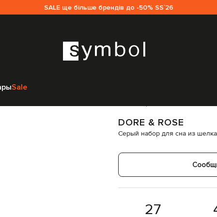
SALE ще більше брендів до -50% SS`26
ессуары
Наборы
Dore & Rose Серый набор для сна из шелка с выш
ары
Sale
Код товара:
342384
DORE & ROSE
Серый набор для сна из шелк
Сообщ
27