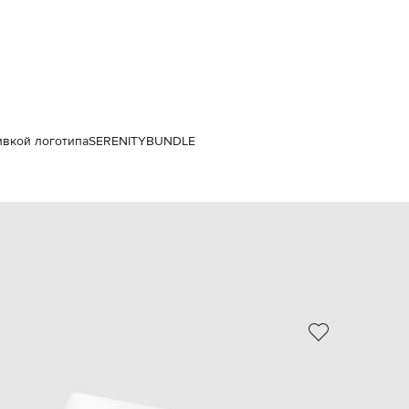
Italy
€
EUR
Latvia
€
EUR
Lithuania
€
ивкой логотипа
SERENITYBUNDLE
EUR
Luxembourg
€
EUR
Netherlands
€
PLN
Poland
zł
EUR
Portugal
€
EUR
Romania
€