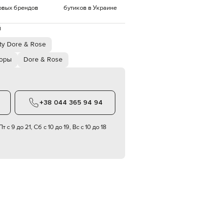
овых брендов
бутиков в Украине
EUR
Denmark
€
й
ty Dore & Rose
EUR
Estonia
€
оры
Dore & Rose
EUR
Finland
€
EUR
+38 044 365 94 94
France
€
т с 9 до 21, Сб с 10 до 19, Вс с 10 до 18
EUR
Germany
€
EUR
Greece
€
EUR
Hungary
€
EUR