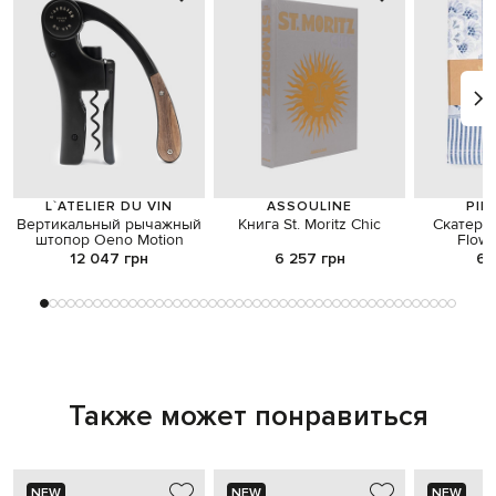
L`ATELIER DU VIN
ASSOULINE
PIP
Вертикальный рычажный
Книга St. Moritz Chic
Скатерть
штопор Oeno Motion
Flowe
12 047 грн
6 257 грн
6 
Также может понравиться
NEW
NEW
NEW