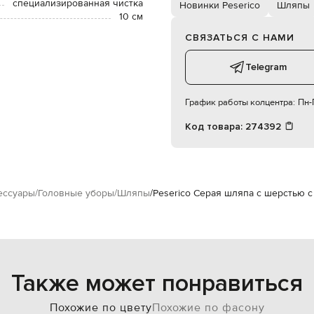
специализированная чистка
Новинки Peserico
Шляпы
10 см
СВЯЗАТЬСЯ С НАМИ
Telegram
График работы колцентра:
Пн-П
Код товара:
274392
ессуары
Головные уборы
Шляпы
Peserico Серая шляпа с шерстью 
Также может понравиться
Похожие по цвету
Похожие по фасону