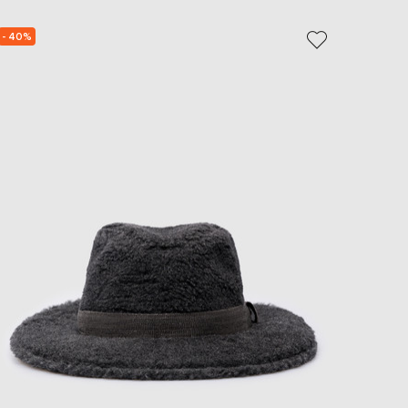
EUR
Slovakia
- 40%
- 49%
€
EUR
Slovenia
€
EUR
Spain
€
EUR
Sweden
€
UAH
Ukraine
₴
EUR
Other
€