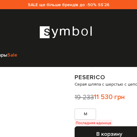
SALE ще більше брендів до -50% SS`26
ессуары
Головные уборы
Шляпы
Peserico Серая шляпа с шерстью 
ары
Sale
Код товара:
274392
PESERICO
Серая шляпа с шерстью с цеп
19 233
11 530 грн
M
Последняя единица
В корзину