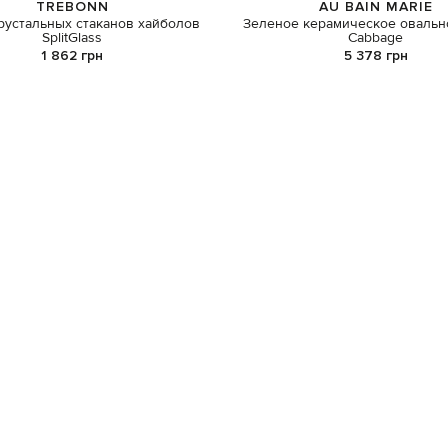
TREBONN
AU BAIN MARIE
рустальных стаканов хайболов
Зеленое керамическое овальн
SplitGlass
Cabbage
1 862 грн
5 378 грн