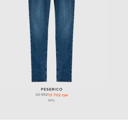
PESERICO
22 852
13 702 грн
M
XL