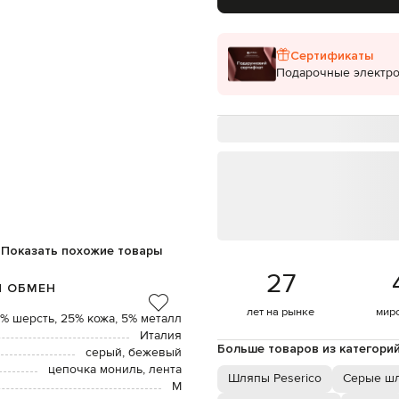
Сертификаты
Подарочные электр
Показать похожие товары
27
И ОБМЕН
лет на рынке
мир
% шерсть, 25% кожа, 5% металл
Италия
Больше товаров из категори
серый, бежевый
цепочка мониль, лента
Шляпы Peserico
Серые ш
М