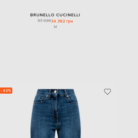
BRUNELLO CUCINELLI
57 336
34 382 грн
M
- 40%
- 39%