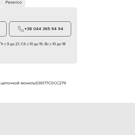
Peserico
Italy
€
EUR
Latvia
€
+38 044 365 94 94
EUR
Lithuania
€
т с 9 до 21, Сб с 10 до 19, Вс с 10 до 18
EUR
Luxembourg
€
EUR
Netherlands
€
с цепочкой мониль
S36177C0CC279
PLN
Poland
zł
EUR
Portugal
€
EUR
Romania
€