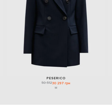
PESERICO
50 512
30 297 грн
M