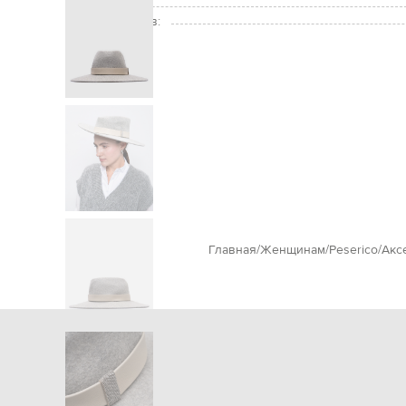
Уход:
Ширина бортов:
Главная
Женщинам
Peserico
Акс