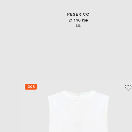
PESERICO
21 146 грн
M
L
- 30%