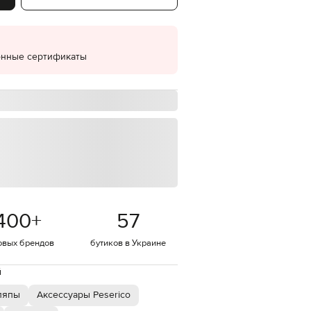
EUR
Denmark
€
онные сертификаты
EUR
Estonia
€
EUR
Finland
€
EUR
France
€
EUR
Germany
€
400
+
57
EUR
Greece
€
овых брендов
бутиков в Украине
EUR
й
Hungary
€
ляпы
Аксессуары Peserico
EUR