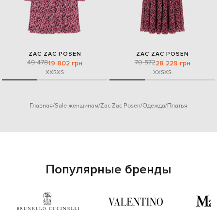
ZAC ZAC POSEN
ZAC ZAC POSEN
49 478
70 572
19 802 грн
28 229 грн
XXS
XS
XXS
XS
Главная
Sale женщинам
Zac Zac Posen
Одежда
Платья
Популярные бренды