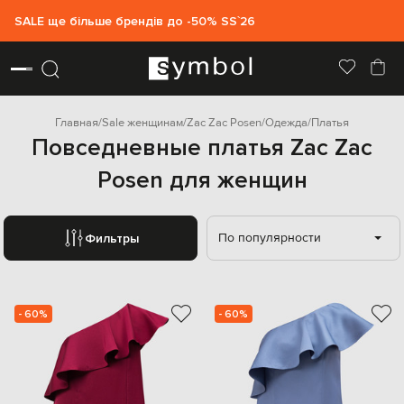
SALE ще більше брендів до -50% SS`26
Главная
Sale женщинам
Zac Zac Posen
Одежда
Платья
Повседневные платья Zac Zac
Posen для женщин
По популярности
Фильтры
- 60%
- 60%