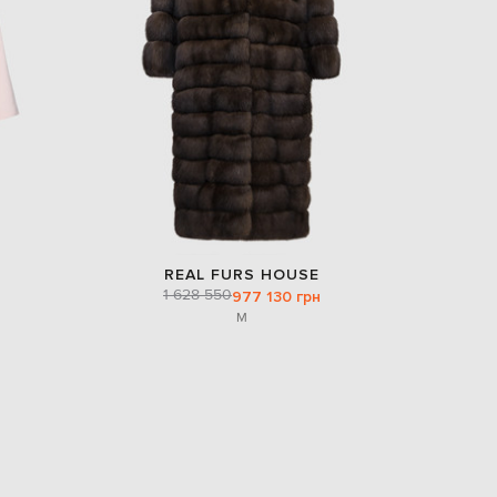
Italy
€
EUR
Latvia
€
EUR
Lithuania
€
EUR
Luxembourg
€
EUR
Netherlands
REAL FURS HOUSE
€
1 628 550
977 130 грн
M
PLN
Poland
zł
EUR
Portugal
€
EUR
Romania
€