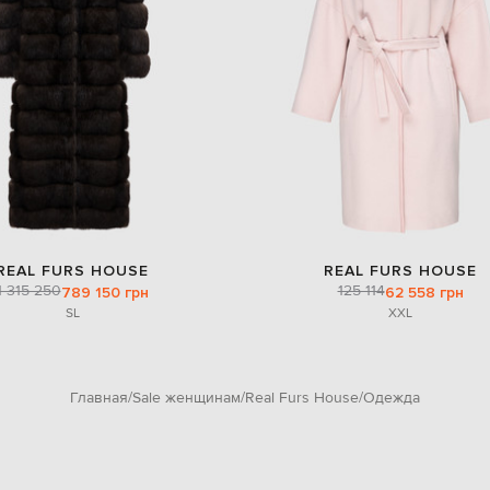
REAL FURS HOUSE
REAL FURS HOUSE
1 315 250
125 114
789 150 грн
62 558 грн
S
L
XXL
Главная
Sale женщинам
Real Furs House
Одежда