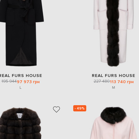
REAL FURS HOUSE
REAL FURS HOUSE
195 944
227 480
97 973 грн
113 740 грн
L
M
- 49%