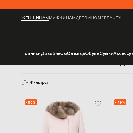
ЖЕНЩИНАМ
МУЖЧИНАМ
ДЕТЯМ
HOME
BEAUTY
Новинки
Дизайнеры
Одежда
Обувь
Сумки
Аксессу
Оде
Фильтры
- 50%
- 49%