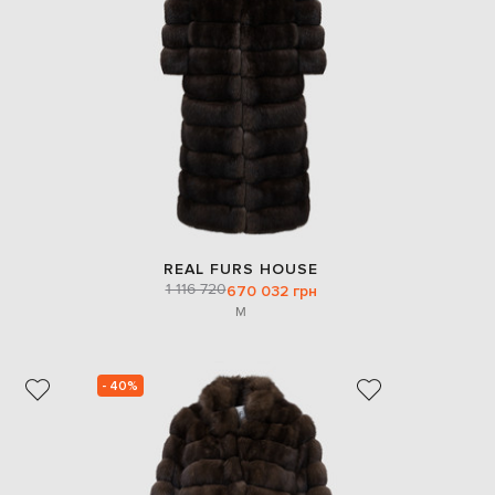
EUR
Denmark
€
EUR
Estonia
€
EUR
Finland
€
EUR
France
€
REAL FURS HOUSE
1 116 720
670 032 грн
EUR
Germany
M
€
EUR
Greece
€
- 40%
EUR
Hungary
€
EUR