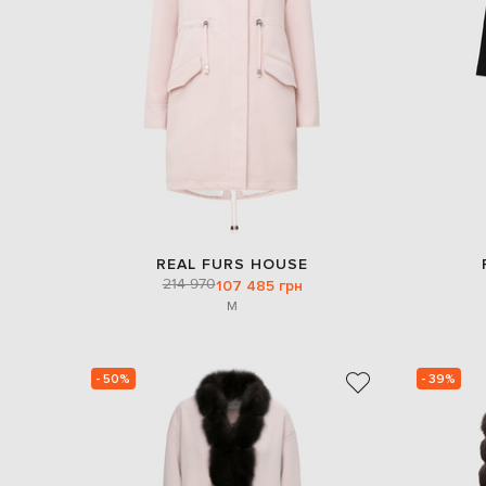
REAL FURS HOUSE
214 970
107 485 грн
M
- 50%
- 39%