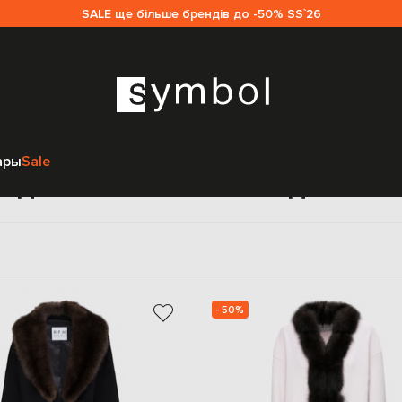
SALE ще більше брендів до -50% SS`26
Главная
Sale женщинам
Real Furs House
Одежда
ары
Sale
жда Real Furs House для же
- 50%